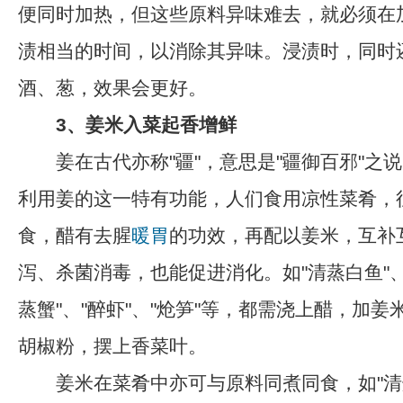
便同时加热，但这些原料异味难去，就必须在
渍相当的时间，以消除其异味。浸渍时，同时
酒、葱，效果会更好。
3、姜米入菜起香增鲜
姜在古代亦称"疆"，意思是"疆御百邪"之
利用姜的这一特有功能，人们食用凉性菜肴，
食，醋有去腥
暖胃
的功效，再配以姜米，互补
泻、杀菌消毒，也能促进消化。如"清蒸白鱼"、
蒸蟹"、"醉虾"、"炝笋"等，都需浇上醋，加
胡椒粉，摆上香菜叶。
姜米在菜肴中亦可与原料同煮同食，如"清