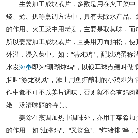
生姜加工成块或片，多数是用在火工菜中
烧、煮、扒等烹调方法中，具有去除水产品、
的作用。火工菜中用老姜，主要是取其味，而
所以姜需加工成块或片，且要用刀面拍松，使
外溢，浸入菜中。如："清炖鸡"，配以鸡蛋称
水发
海参
即为"珊瑚炖鸡"，以银耳球点缀叫做"
肠叫"游龙戏凤"，添上用鱼虾酿制的小鸡即为"
作中都不可不以姜片调味，否则就不会有鸡肉
嫩、汤清味醇的特点。
姜除在烹调加热中调味外，亦用于菜肴加
的作用，如"油淋鸡"、"叉烧鱼"、"炸猪排"等