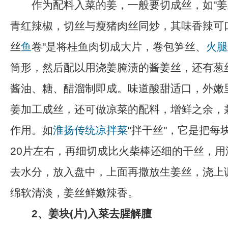
作为配料入菜的姜，一般要切成丝，如"姜
青红辣椒，切丝与瘦猪肉丝同炒，其味香辣可
丝
鱼
卷"是将桂鱼肉切成大片，卷包笋丝、
火腿
筒形，然后配以用浇姜腌渍的酱姜丝，还有葱
酱油、糖、醋溜制即成。味道酸甜适口，外嫩
姜加工成丝，还可做凉菜的配料，增鲜之余，
作用。如
淮扬传统
凉拌菜
"拌干丝"，它是把每
20片左右，再细切成比火柴棒还细的干丝，用
去水分，放入盘中，上面再撒放生姜丝，浇上
绵软清淡，姜丝鲜嫩辣香。
2、姜块(片)入菜去腥解膻