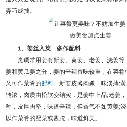
弄巧成拙。
1、姜丝入菜 多作配料
烹调常用姜有新姜、黄姜、老姜、浇姜等
姜和黄瓜姜之分，姜的辛辣香味较重，在菜肴
又可作菜肴的
配料
。新姜皮薄肉嫩，味淡薄;
转浓，肉质由松软变结实，是姜中上品;老姜
种，皮厚肉坚，味道辛辣，但香气不如黄姜;
以作菜肴的配菜或酱腌，味道鲜美。