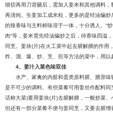
细切再用刀背砸后，需加入姜米和其他调料，
再清炖。生姜加工成米粒，更多的是经油煸炒
的辣香味与主料鲜味溶于一体，十分诱人。"炒
肉"等，姜米需先经油煸炒之后，待香味四溢
同烹。姜块(片)在火工菜中起去腥解膻的作用
炸、溜、爆、炒、烹、煎等方法的菜中，用以
4、姜汁入菜色味双佳
水产、家禽的内脏和蛋类原料腥、膻异味
是不可少的调料。有些菜肴可用姜丝作配料同
话称大菜)要用姜块(片)去腥解膻，一般炒菜
但还有一部分菜肴不便与姜同烹，又要去腥增