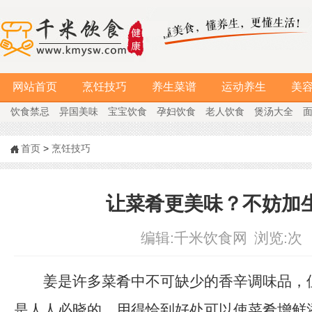
网站首页
烹饪技巧
养生菜谱
运动养生
美
饮食禁忌
异国美味
宝宝饮食
孕妇饮食
老人饮食
煲汤大全
首页
>
烹饪技巧
让菜肴更美味？不妨加
编辑:
千米饮食网
浏览:
次
姜是许多菜肴中不可缺少的香辛调味品，
是人人必晓的。用得恰到好处可以使菜肴增鲜