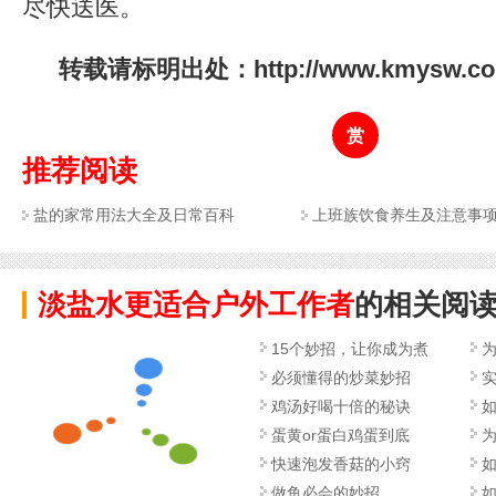
尽快送医。
转载请标明出处：http://www.kmysw.com/
赏
推荐阅读
盐的家常用法大全及日常百科
上班族饮食养生及注意事
淡盐水更适合户外工作者
的相关阅
15个妙招，让你成为煮
必须懂得的炒菜妙招
实
鸡汤好喝十倍的秘诀
蛋黄or蛋白鸡蛋到底
快速泡发香菇的小窍
做鱼必会的妙招