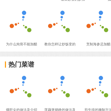
为什么炖骨不能加醋
教你怎样让炒饭变的
烹制海参忌加醋
热门菜谱
熘肝尖的做法及介绍
莲藕煲猪睁的做法及
煎牛排的腌制方