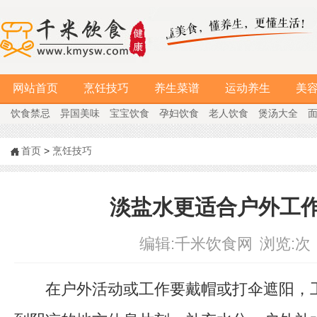
网站首页
烹饪技巧
养生菜谱
运动养生
美
饮食禁忌
异国美味
宝宝饮食
孕妇饮食
老人饮食
煲汤大全
首页
>
烹饪技巧
淡盐水更适合户外工
编辑:
千米饮食网
浏览:
次
在户外活动或工作要戴帽或打伞遮阳，工