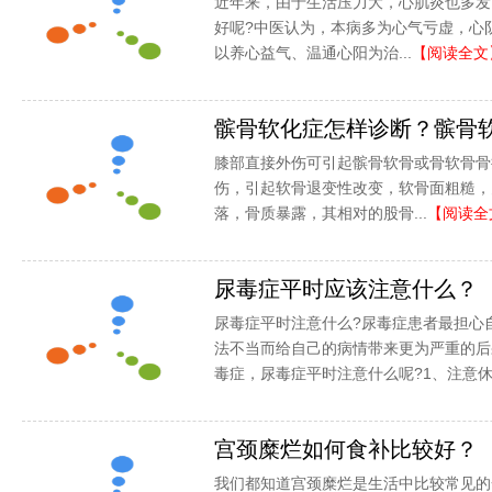
近年来，由于生活压力大，心肌炎也多发
好呢?中医认为，本病多为心气亏虚，心
以养心益气、温通心阳为治...
【阅读全文
髌骨软化症怎样诊断？髌骨
膝部直接外伤可引起髌骨软骨或骨软骨骨
伤，引起软骨退变性改变，软骨面粗糙，
落，骨质暴露，其相对的股骨...
【阅读全
尿毒症平时应该注意什么？
尿毒症平时注意什么?尿毒症患者最担心
法不当而给自己的病情带来更为严重的后
毒症，尿毒症平时注意什么呢?1、注意休.
宫颈糜烂如何食补比较好？
我们都知道宫颈糜烂是生活中比较常见的