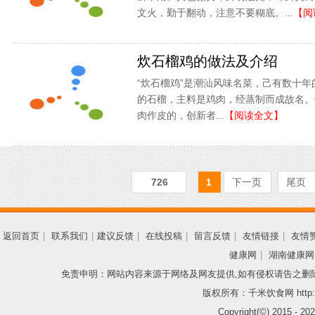
文火，勤于翻动，注意不要糊底。...
【阅
炊石榴鸡的做法及介绍
“炊石榴鸡”是潮汕风味名菜，己有数十
的石榴，主料是鸡肉，经蒸制而成故名。
肉作皮的，创新者...
【阅读全文】
726
1
下一页
尾页
返回首页
|
联系我们
|
建议反馈
|
在线投稿
|
留言反馈
|
友情链接
|
友情
健康网
|
湖南健康网
免责申明：网站内容来源于网络及网友提供,如有侵权请告之删
版权所有：千米饮食网 http://
Copyright(©) 2015 -
202