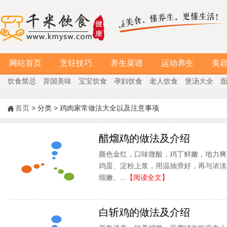
网站首页
烹饪技巧
养生菜谱
运动养生
美
饮食禁忌
异国美味
宝宝饮食
孕妇饮食
老人饮食
煲汤大全
首页
> 分类 > 鸡肉家常做法大全以及注意事项
醋熘鸡的做法及介绍
颜色金红，口味微酸，鸡丁鲜嫩，地力爽
鸡蛋、淀粉上浆，用温抽滑好，再与浓淡
细嫩。...
【阅读全文】
白斩鸡的做法及介绍