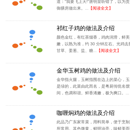
道：“我要飞上天!”唐明皇听错了，以为贵
御膳房做出来。...
【阅读全文】
祁红子鸡的做法及介绍
颜色金红，有红茶烟香，鸡肉润滑，鲜美
嫩，以熟为准，约 30 分钟左右。光鸡
甘草、姜葱、盐、糖...
【阅读全文】
金华玉树鸡的做法及介绍
金华指火腿，玉树指围在边上的菜心，玉
是绿的，此菜由此而名，是粤厨传统名馔
间，色调和谐。鲜香淆嫩，极为爽口。...
咖喱焖鸡的做法及介绍
此品乃广东家常菜，用料简单，便于烹制
所常用。其色微黄，鲜明油亮，味鲜美而