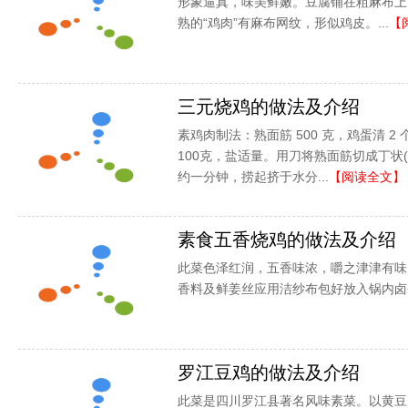
形象逼真，味美鲜嫩。豆腐铺在粗麻布上
熟的“鸡肉”有麻布网纹，形似鸡皮。...
【
三元烧鸡的做法及介绍
素鸡肉制法：熟面筋 500 克，鸡蛋清 2 
100克，盐适量。用刀将熟面筋切成丁状(
约一分钟，捞起挤于水分...
【阅读全文】
素食五香烧鸡的做法及介绍
此菜色泽红润，五香味浓，嚼之津津有味
香料及鲜姜丝应用洁纱布包好放入锅内卤煮
罗江豆鸡的做法及介绍
此菜是四川罗江县著名风味素菜。以黄豆