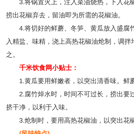
3.将锅置火上，注入菜油烧热，下入花
捞出花椒弃去，留油即为所需的花椒油。
4.将切好的鲜蘑、冬笋、黄瓜放入盛腐
入精盐、味精，浇上高热花椒油炝制，调拌
之。
千米饮食网小贴士：
1.黄瓜要用鲜嫩者，以突出清香味。鲜
2.腐竹焯水时，时间不可过长，捞出要
挤干净，以利于入味。
3.炝制时，要用高热花椒油，以突出花
(风味特点)