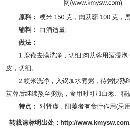
原料：
粳米 150 克，肉苁蓉 100 克，鹿
辅料：
白酒适量;
做法：
1.鹿鞭去膜洗净，切细;肉苁蓉用酒浸泡
皮，切细。
2.粳米洗净，入锅加水煮粥，待粥快熟
苁蓉后继续熬至粥熟，食用时可加白葱、精
特点：
对肾虚，阳萎者有食疗作用(忌用
转载请标明出处：http://www.kmysw.com/zh