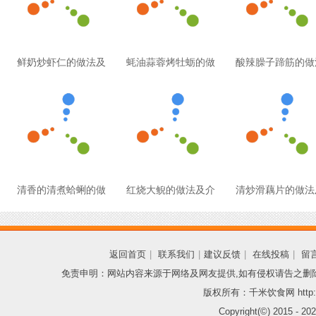
鲜奶炒虾仁的做法及
蚝油蒜蓉烤牡蛎的做
酸辣臊子蹄筋的做
清香的清煮蛤蜊的做
红烧大鲵的做法及介
清炒滑藕片的做法
返回首页
|
联系我们
|
建议反馈
|
在线投稿
|
留
免责申明：网站内容来源于网络及网友提供,如有侵权请告之删
版权所有：千米饮食网 http://
Copyright(©) 2015 -
202