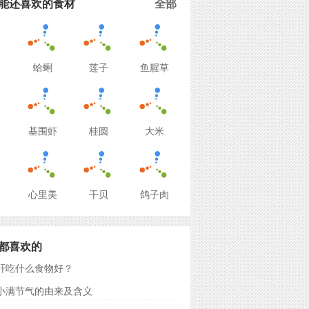
能还喜欢的食材
全部
蛤蜊
莲子
鱼腥草
基围虾
桂圆
大米
心里美
干贝
鸽子肉
都喜欢的
肝吃什么食物好？
小满节气的由来及含义