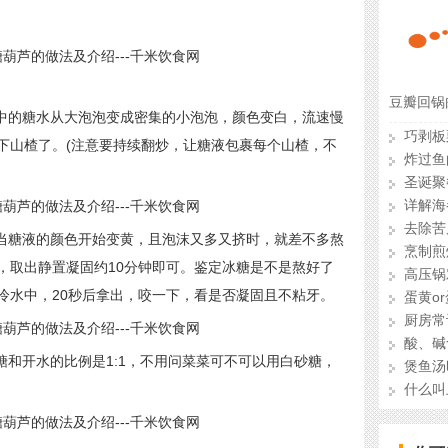
豆瓣回锅
中的糖水从大泡泡变成密集的小泡泡，颜色变白，流速慢
巧剥板
下山楂了。(注意要持续翻炒，让糖液包裹每个山楂，不
炸过鱼
圣诞聚
详解海
去除苦
当糖液的颜色开始变黄，且泡沫又多又挤时，就差不多熬
烹制煎
，取出静置凝固约10分钟即可。鉴定冰糖是不是熬好了
高压锅
冷水中，20秒后拿出，咬一下，看是否凝固且不粘牙。
蛋黄o
厨房常
酸、碱
和开水的比例是1:1，不用问菜菜可不可以用白砂糖，
煲鱼汤
什么叫