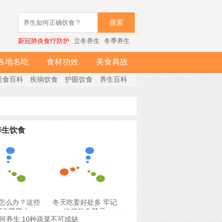
搜索
新冠肺炎食疗防护
立冬养生
冬季养生
各地名吃
食材功效
美食典故
美食百科
疾病饮食
护眼饮食
养生百科
养生饮食
怎么办？这些
冬天吃姜好处多 牢记
帮你降降火
这些饮食禁忌
何养生 10种蔬菜不可或缺