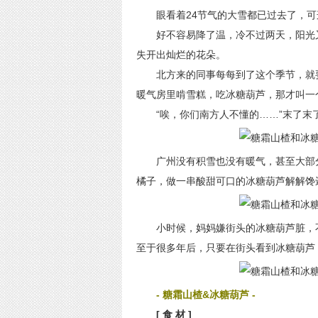
眼看着24节气的大雪都已过去了，可
好不容易降了温，冷不过两天，阳光又
失开出灿烂的花朵。
北方来的同事每每到了这个季节，就要
暖气房里啃雪糕，吃冰糖葫芦，那才叫一
“唉，你们南方人不懂的……”末了末
广州没有积雪也没有暖气，甚至大部分
橘子，做一串酸甜可口的冰糖葫芦解解馋
小时候，妈妈嫌街头的冰糖葫芦脏，不
至于很多年后，只要在街头看到冰糖葫芦
- 糖霜山楂&冰糖葫芦 -
[ 食 材 ]