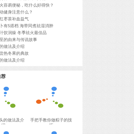
火容易便秘，吃什么好得快？
动健身注意什么？
红枣茶补血益气
卜有5搭档 海带同煮祛湿消肿
汁饮润燥 冬季祛火最佳品
至的由来与传说故事
的做法及介绍
尝热冬果的典故
的做法及介绍
推荐
头的做法及介
手把手教你做粽子的技
绍
巧