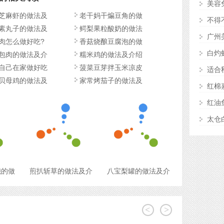
美容
芝麻虾的做法及
老干妈干煸豆角的做
不得
素丸子的做法及
鳄梨果粒酸奶的做法
广州
肉怎么做好吃?
香菇烧酿豆腐泡的做
白灼
包肉的做法及介
糯米鸡的做法及介绍
自己在家做好吃
菠菜豆芽拌玉米凉皮
适合
贝母鸡的做法及
家常烤茄子的做法及
红棉
红油
太仓
饨的做
煎扒斩草的做法及介
八宝梨罐的做法及介
<
>