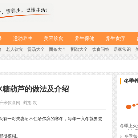
谱
运动养生
美容饮食
养生保健
养生食疗
食
老人饮食
煲汤大全
面条大全
粥谱大全
饮食问答
居家常识
冬季
冰糖葫芦的做法及介绍
千米饮食网
浏览:
次
有一对夫妻耐不住哈尔滨的寒冬，每年一入冬就要去
冬季上火
食物
都很模糊。
冬季如