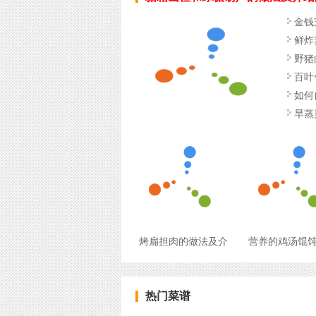
金钱
鲜炸
野猪
百叶
如何
旱蒸
烤扁担肉的做法及介
营养的鸡汤馄
热门菜谱