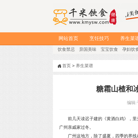
网站首页
烹饪技巧
养生菜
饮食禁忌
异国美味
宝宝饮食
孕妇饮
首页
>
养生菜谱
糖霜山楂和
编辑:
前几天读迟子建的《黄酒白鸡》，里头
广州亲戚家过冬。
广州这地方，除了盛夏，四季的界线