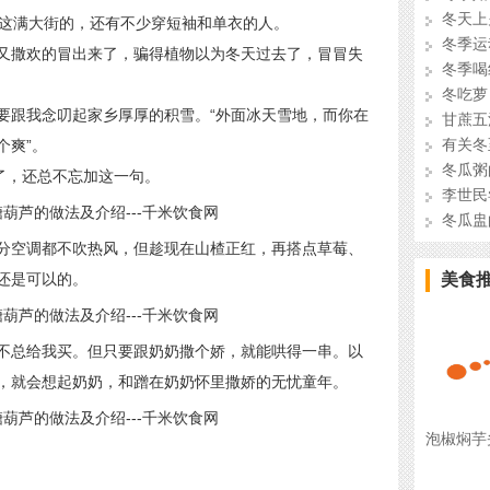
冬天上
这满大街的，还有不少穿短袖和单衣的人。
冬季运
撒欢的冒出来了，骗得植物以为冬天过去了，冒冒失
冬季喝
冬吃萝
跟我念叨起家乡厚厚的积雪。“外面冰天雪地，而你在
甘蔗五
有关冬
个爽”。
冬瓜粥
了，还总不忘加这一句。
李世民
冬瓜盅
空调都不吹热风，但趁现在山楂正红，再搭点草莓、
还是可以的。
美食
总给我买。但只要跟奶奶撒个娇，就能哄得一串。以
，就会想起奶奶，和蹭在奶奶怀里撒娇的无忧童年。
泡椒焖芋