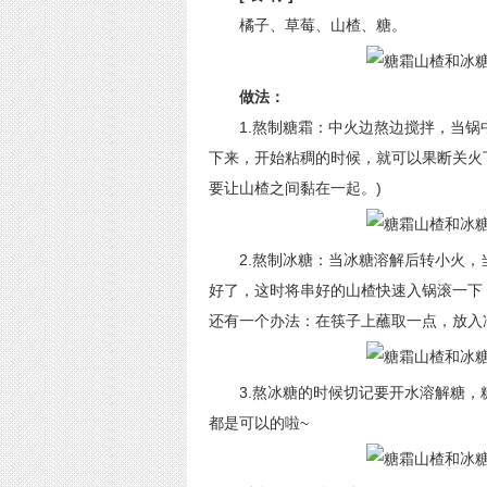
橘子、草莓、山楂、糖。
做法：
1.熬制糖霜：中火边熬边搅拌，当锅
下来，开始粘稠的时候，就可以果断关火
要让山楂之间黏在一起。)
2.熬制冰糖：当冰糖溶解后转小火，
好了，这时将串好的山楂快速入锅滚一下
还有一个办法：在筷子上蘸取一点，放入
3.熬冰糖的时候切记要开水溶解糖，糖
都是可以的啦~