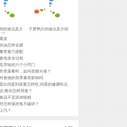
肉的做法及介
子萝鸭片的做法及介绍
绍
栗皮
的油怎样去腥
餐荤素巧搭配
参泡发全过程
瓜苦味的六个小窍门
炸类菜肴时，如何把握火候？
对食物的营养素有影响吗
r蛋白鸡蛋到底要怎样吃,鸡蛋的健康吃法
识:教你怎样用葱？
食品不宜添加味精
时怎样保持鱼不破碎？
上汽？