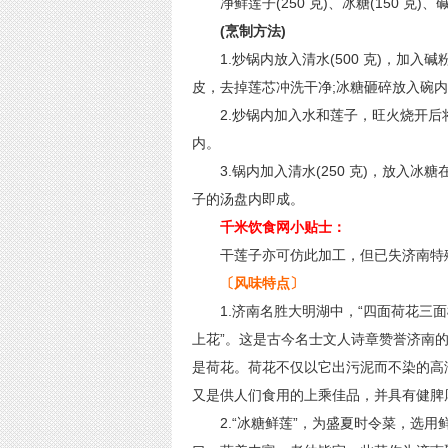
净鲜莲子(250 克)、冰糖(150 克)、碱
(烹制方法)
1.炒锅内放入清水(500 克)，加入
皮，去掉莲芯冲洗干净;冰糖砸碎放入碗
2.炒锅内加入水和莲子，旺火烧开后
内。
3.锅内加入清水(250 克)，放入冰
子的汤盘内即成。
千米饮食网小贴士：
干莲子亦可仿此加工，但已失济南特
〔风味特点〕
1.济南名胜大明湖中，“四面荷花三面
上花”。这是古今名士文人诗章赞誉济南
是荷花。荷花不仅以它出污泥而不染的高
又是供人们食用的上乘佳品，并具有健脾
2.“冰糖鲜莲”，为盛夏时令菜，选用