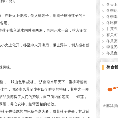
粉(2 克)。
冬天上
冬季运
碱粉，在旺火上烧沸，倒入鲜莲子，用刷子刷净莲子的里
冬季喝
冬吃萝
内备用。
甘蔗五
将莲子捞入清水内冲洗两遍，再用开水一氽，捞入汤盘
有关冬
冬瓜粥
糖在小火上化开，移至中火开沸后，撇去浮沫，倒入盛有莲
李世民
冬瓜盅
殊风味。
美食
柳，一城山色半城湖”。“济南泉水甲天下，垂柳荷莲锦
的佳句，谓济南风景至少有四个鲜明的特征，其中之一便
洁品质博得了人们的赞颂，而它所结的莲实——鲜莲，
厚肠，养心安神，益肾固精的功效。
天麻鸽脯
鲜莲子去掉皮芯与冰糖合烹为肴，成菜莲子香嫩，甘甜适