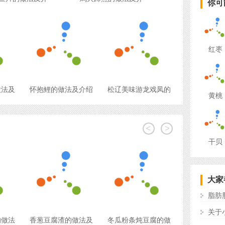
你可
红枣
做法及
怀抱鲤的做法及介绍
松辽美味游龙戏凤的
黄桃
<
>
干贝
大家
脂肪
关于
的做法
香葱豆腐渣的做法及
冬瓜粉条炖豆腐的做