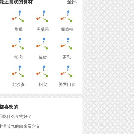
能还喜欢的食材
全部
甜瓜
黑桑果
葡萄柚
蛇肉
皮蛋
罗勒
北沙参
枳实
婆罗门参
都喜欢的
肝吃什么食物好？
小满节气的由来及含义