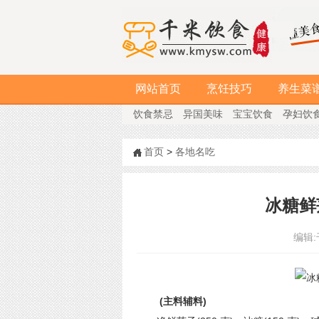
网站首页
烹饪技巧
养生菜
饮食禁忌
异国美味
宝宝饮食
孕妇饮
首页
>
各地名吃
冰糖鲜
编辑:
(主料辅料)