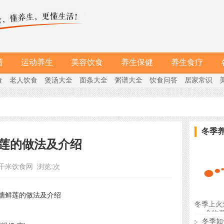
谱
运动养生
美容饮食
养生保健
养生食疗
食
老人饮食
煲汤大全
面条大全
粥谱大全
饮食问答
居家常识
冬季
莲的做法及介绍
千米饮食网
浏览:
次
冬季上火
食物
冬季如