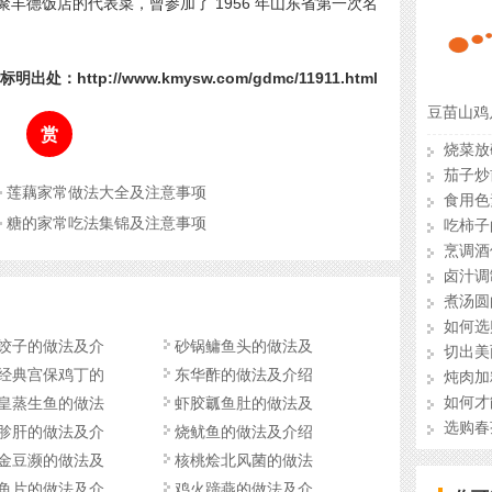
丰德饭店的代表菜，曾参加了 1956 年山东省第一次名
明出处：http://www.kmysw.com/gdmc/11911.html
豆苗山鸡
赏
烧菜放
茄子炒
莲藕家常做法大全及注意事项
食用色
糖的家常吃法集锦及注意事项
吃柿子
烹调酒
卤汁调
煮汤圆
如何选
饺子的做法及介
砂锅鳙鱼头的做法及
切出美
经典宫保鸡丁的
东华酢的做法及介绍
炖肉加
如何才
皇蒸生鱼的做法
虾胶瓤鱼肚的做法及
选购春
胗肝的做法及介
烧鱿鱼的做法及介绍
金豆濒的做法及
核桃烩北风菌的做法
鱼片的做法及介
鸡火蹄燕的做法及介