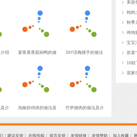
美容
炖肉
秋季
侉炖
宝宝
及介绍
宴客菜香菇焖鸭的做
DIY话梅猪手的做法
10
居家
法及介
泡椒炒鸡块的做法及
竹笋烧肉的做法及介
们
|
建议反馈
|
在线投稿
|
留言反馈
|
友情链接
|
友情赞助
|
加入收藏
|