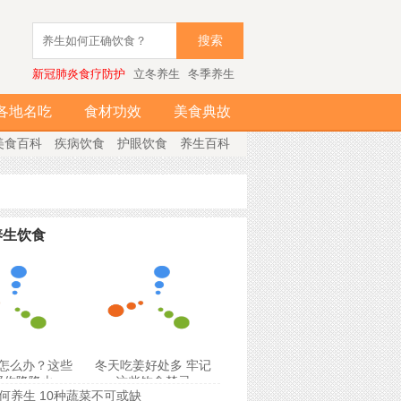
搜索
新冠肺炎食疗防护
立冬养生
冬季养生
各地名吃
食材功效
美食典故
美食百科
疾病饮食
护眼饮食
养生百科
养生饮食
怎么办？这些
冬天吃姜好处多 牢记
帮你降降火
这些饮食禁忌
何养生 10种蔬菜不可或缺