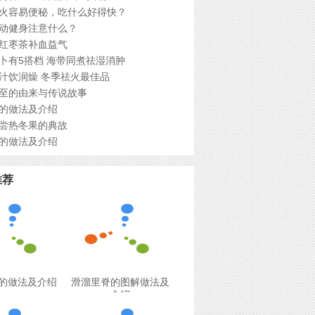
火容易便秘，吃什么好得快？
动健身注意什么？
红枣茶补血益气
卜有5搭档 海带同煮祛湿消肿
汁饮润燥 冬季祛火最佳品
至的由来与传说故事
的做法及介绍
尝热冬果的典故
的做法及介绍
推荐
的做法及介绍
滑溜里脊的图解做法及
介绍