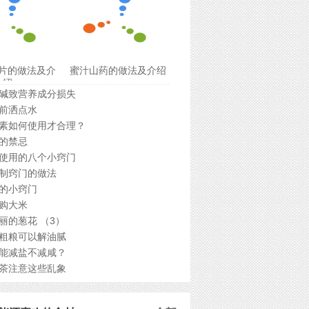
片的做法及介
蜜汁山药的做法及介绍
绍
碱致营养成分损失
前洒点水
素如何使用才合理？
的禁忌
使用的八个小窍门
制窍门的做法
的小窍门
购大米
丽的葱花 （3）
粗粮可以解油腻
能减盐不减咸？
茶注意这些乱象