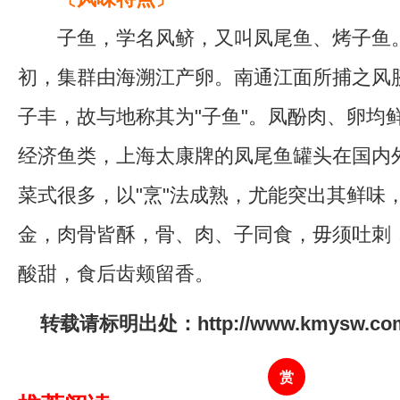
子鱼，学名风鲚，又叫凤尾鱼、烤子鱼
初，集群由海溯江产卵。南通江面所捕之风
子丰，故与地称其为"子鱼"。凤酚肉、卵均
经济鱼类，上海太康牌的凤尾鱼罐头在国内
菜式很多，以"烹"法成熟，尤能突出其鲜味
金，肉骨皆酥，骨、肉、子同食，毋须吐刺
酸甜，食后齿颊留香。
转载请标明出处：http://www.kmysw.com/y
赏