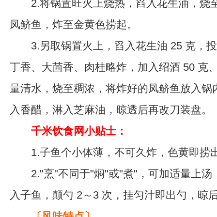
2.将锅置旺火上烧热，舀入花生油，烧
凤鲚鱼，炸至金黄色捞起。
3.另取锅置火上，舀入花生油 25 克，
丁香、大茴香、肉桂略炸，加入绍酒 50 克
量清水，烧至稠浓，将炸好的凤鲚鱼放入锅
入香醋，淋入芝麻油，晾透后再改刀装盘。
千米饮食网小贴士：
1.子鱼个小体薄，不可久炸，色黄即捞
2."烹"不同于"焖"或"煮"，可加适量上
入子鱼，颠勺 2～3 次，挂匀汁即出勺，晾
〔风味特点〕