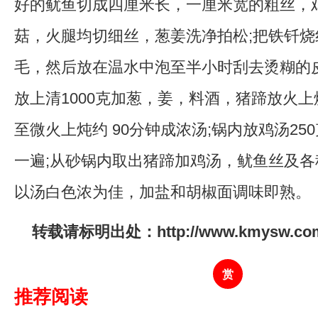
好的鱿鱼切成四厘米长，一厘米宽的粗丝，
菇，火腿均切细丝，葱姜洗净拍松;把铁钎
毛，然后放在温水中泡至半小时刮去烫糊的
放上清1000克加葱，姜，料酒，猪蹄放火
至微火上炖约 90分钟成浓汤;锅内放鸡汤25
一遍;从砂锅内取出猪蹄加鸡汤，鱿鱼丝及
以汤白色浓为佳，加盐和胡椒面调味即熟。
转载请标明出处：http://www.kmysw.com/y
赏
推荐阅读