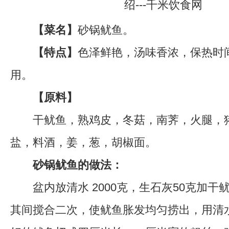
【菜名】
砂锅鱿鱼。
【特点】
色泽鲜艳，汤味香浓，保热时
用。
【原料】
干鱿鱼，熟鸡皮，冬菇，南荠，火腿，
盐，料酒，姜，葱，胡椒面。
砂锅鱿鱼的做法：
盆内放清水 2000克，生石灰50克加干鱿
其间搅合二次，使鱿鱼胀发均匀捞出，用清