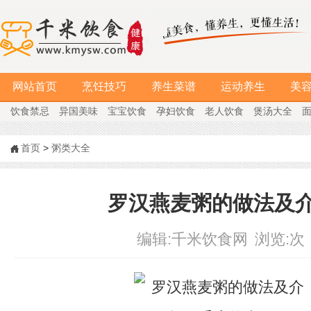
网站首页
烹饪技巧
养生菜谱
运动养生
美
饮食禁忌
异国美味
宝宝饮食
孕妇饮食
老人饮食
煲汤大全
首页
>
粥类大全
罗汉燕麦粥的做法及
编辑:
千米饮食网
浏览:
次