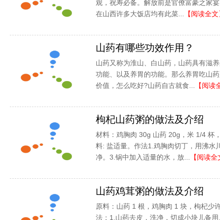
观，祝寿必备。解放前是官僚富豪之家宴
在山西许多大饭店均有此菜...
【阅读全文
山药有哪些功效作用？
山药又称为淮山、白山药，山药具有滋养
功能、以及养胃的功能。那么养胃吃山药
价值，怎么吃好?山药自古就食...
【阅读
枸杞山药粥的做法及介绍
材料：鸡胸肉 30g 山药 20g，米 1/4
料: 盐适量。作法1.鸡胸肉切丁，用沸水
净。3.锅中加入适量的水，放...
【阅读全
山药鸡茸粥的做法及介绍
原料：山药 1 根，鸡胸肉 1 块，枸杞
法：1.山药去皮，洗净，切成小块儿备用