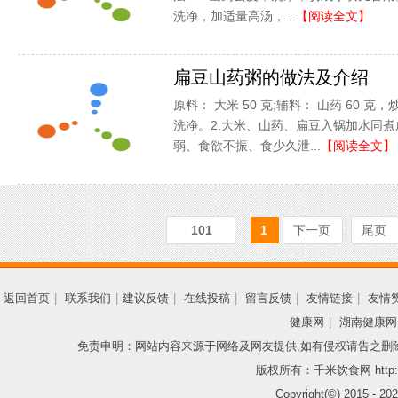
洗净，加适量高汤，...
【阅读全文】
扁豆山药粥的做法及介绍
原料： 大米 50 克;辅料： 山药 60 克，
洗净。2.大米、山药、扁豆入锅加水同煮
弱、食欲不振、食少久泄...
【阅读全文】
101
1
下一页
尾页
返回首页
|
联系我们
|
建议反馈
|
在线投稿
|
留言反馈
|
友情链接
|
友情
健康网
|
湖南健康网
免责申明：网站内容来源于网络及网友提供,如有侵权请告之删
版权所有：千米饮食网 http://
Copyright(©) 2015 -
202