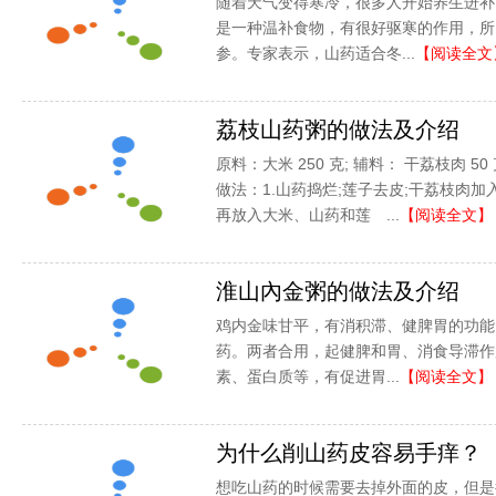
随着天气变得寒冷，很多人开始养生进补
是一种温补食物，有很好驱寒的作用，所
参。专家表示，山药适合冬...
【阅读全文
荔枝山药粥的做法及介绍
原料：大米 250 克; 辅料： 干荔枝肉 50 
做法：1.山药捣烂;莲子去皮;干荔枝肉
再放入大米、山药和莲 ...
【阅读全文】
淮山內金粥的做法及介绍
鸡内金味甘平，有消积滞、健脾胃的功能
药。两者合用，起健脾和胃、消食导滞作
素、蛋白质等，有促进胃...
【阅读全文】
为什么削山药皮容易手痒？
想吃山药的时候需要去掉外面的皮，但是