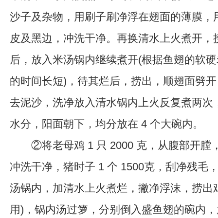
沙子及杂物，用刷子刷净浮在翅面的薄膜，
皮及黑边，冲洗干净。再换清水上火煮开，
后，放入米汤锅内继续煮开(根据鱼翅的软
的时间长短)，待其烂后，捞出，顺翅面劈
去泥沙，洗净放入清水锅内上火反复煮两次
水分，阳面朝下，均分放在 4 个大碗内。
②将老母鸡 1 只 2000 克，从腹部开
冲洗干净，猪时子 1 个 1500克，刮净残
汤锅内，加清水上火煮烂，撇净浮沫，捞出
用)，锅内汤过箩，分别倒入盛鱼翅的碗内