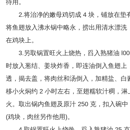
待用。
2.将治净的嫩母鸡切成 4 块，铺放在垫
将鱼翅放入沸水锅中略永，捞出用清水漂洗
在鸡块上。
3.另取锅置旺火上烧热，舀入熟猪油 l00
时放入葱结、姜块炸香，即连油倒入鱼翅上
透，揭去盖，将肉丝和汤倒入，加精盐、白
移小火焖约 2 小时左右，至翅糯软汁稠，淋上
火。取出锅内鱼翅及原汁 250 克，扣入碗
(鸡块，肉丝另作他用)。
4.取锅置旺火上烧热，舀入熟猪油 25 