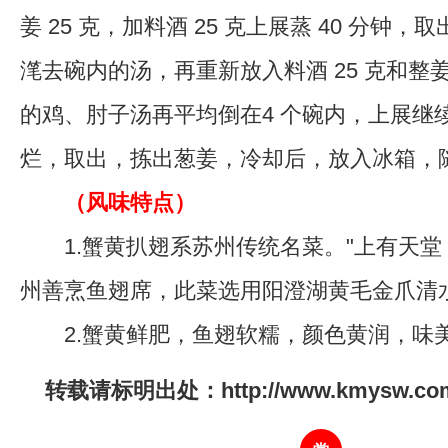
姜 25 克，加料酒 25 克上展蒸 40 分钟
滗去碗内的汤，再重新放入料酒 25 克和整姜
的鸡、肘子汤再平均倒在4 个碗内，上展继续蒸
烂，取出，拣出葱姜，冷却后，放入冰箱，
（
风味特点
）
1.蟹黄扒翅系苏州传统名菜。"上有天堂
州善烹鱼翅席，此菜选用阳澄湖黄毛金爪清
2.蟹黄鲜肥，鱼翅软糯，颜色黄润，味
转载请标明出处：http://www.kmysw.com/y