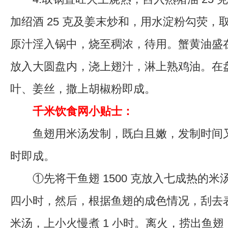
加绍酒 25 克及姜末炒和，用水淀粉勾荧，
原汁淫入锅中，烧至稠浓，待用。蟹黄油盛
放入大圆盘内，浇上翅汁，淋上熟鸡油。在
叶、姜丝，撒上胡椒粉即成。
千米饮食网小贴士：
鱼翅用米汤发制，既白且嫩，发制时间又短
时即成。
①先将干鱼翅 1500 克放入七成热的米
四小时，然后，根据鱼翅的成色情况，刮去
米汤，上小火慢煮 1 小时。离火，捞出鱼