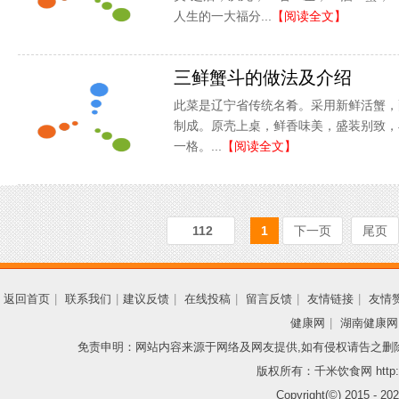
人生的一大福分...
【阅读全文】
三鲜蟹斗的做法及介绍
此菜是辽宁省传统名肴。采用新鲜活蟹，
制成。原壳上桌，鲜香味美，盛装别致，
一格。...
【阅读全文】
112
1
下一页
尾页
返回首页
|
联系我们
|
建议反馈
|
在线投稿
|
留言反馈
|
友情链接
|
友情
健康网
|
湖南健康网
免责申明：网站内容来源于网络及网友提供,如有侵权请告之删
版权所有：千米饮食网 http://
Copyright(©) 2015 -
202