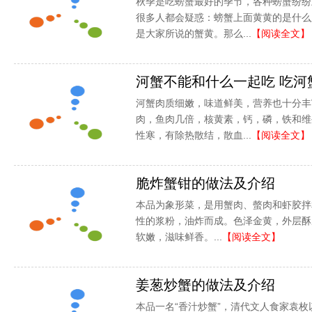
秋季是吃螃蟹最好的季节，各种螃蟹纷纷
很多人都会疑惑：螃蟹上面黄黄的是什么
是大家所说的蟹黄。那么...
【阅读全文】
河蟹不能和什么一起吃 吃河
河蟹肉质细嫩，味道鲜美，营养也十分丰
肉，鱼肉几倍，核黄素，钙，磷，铁和维
性寒，有除热散结，散血...
【阅读全文】
脆炸蟹钳的做法及介绍
本品为象形菜，是用蟹肉、螫肉和虾胶拌
性的浆粉，油炸而成。色泽金黄，外层酥
软嫩，滋味鲜香。...
【阅读全文】
姜葱炒蟹的做法及介绍
本品一名“香汁炒蟹”，清代文人食家袁枚