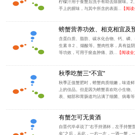
柠檬汁用于食蟹后洗手有助去除腥味。2
手上的腥味，与其中所含的表面...
【阅读
螃蟹营养功效、相克相宜及
含蛋白质、脂肪、碳水化合物、钙、磷、维生
生素 B 2 、烟酸等。蟹肉性寒，具有
等功效，可用于瘀血肿痛、跌...
【阅读全
秋季吃蟹三“不宜”
秋季正值蟹肥时，螃蟹肉质细嫩，味道鲜
上的佳品。但是因为螃蟹喜欢吃小生物、
表、鳃部和胃肠道均沾满了细菌、病毒等致
有蟹怎可无黄酒
自晋代毕卓说了“右手持酒杯，左手持蟹
矣”之后，从此，一右一左，一酒一蟹，