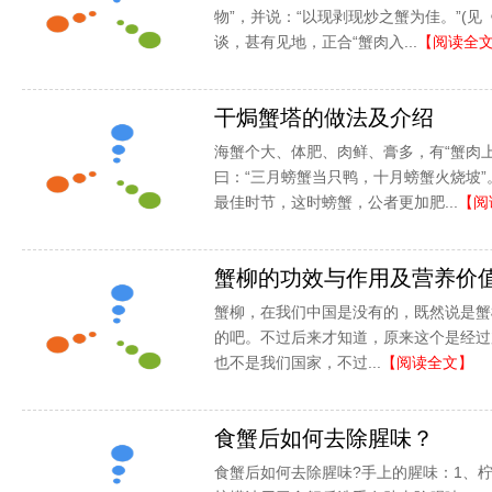
物”，并说：“以现剥现炒之蟹为佳。”(见
谈，甚有见地，正合“蟹肉入...
【阅读全
干焗蟹塔的做法及介绍
海蟹个大、体肥、肉鲜、膏多，有“蟹肉
曰：“三月螃蟹当只鸭，十月螃蟹火烧坡
最佳时节，这时螃蟹，公者更加肥...
【阅
蟹柳的功效与作用及营养价
蟹柳，在我们中国是没有的，既然说是蟹
的吧。不过后来才知道，原来这个是经过
也不是我们国家，不过...
【阅读全文】
食蟹后如何去除腥味？
食蟹后如何去除腥味?手上的腥味：1、