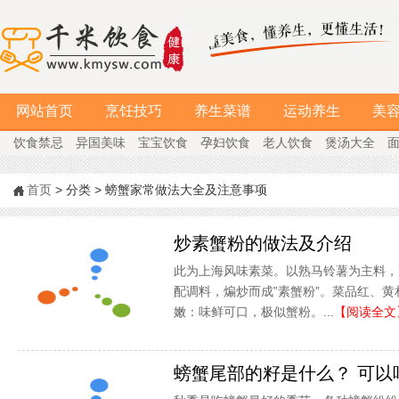
网站首页
烹饪技巧
养生菜谱
运动养生
美
饮食禁忌
异国美味
宝宝饮食
孕妇饮食
老人饮食
煲汤大全
首页
> 分类 > 螃蟹家常做法大全及注意事项
炒素蟹粉的做法及介绍
此为上海风味素菜。以熟马铃薯为主料，
配调料，煸炒而成”素蟹粉”。菜品红、
嫩：味鲜可口，极似蟹粉。...
【阅读全文
螃蟹尾部的籽是什么？ 可以