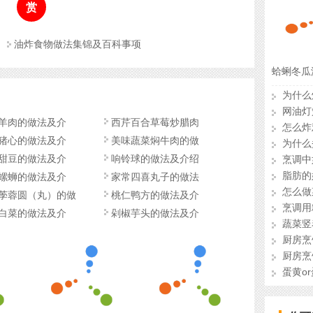
赏
油炸食物做法集锦及百科事项
蛤蜊冬瓜
为什么
网油灯
羊肉的做法及介
西芹百合草莓炒腊肉
怎么炸
猪心的做法及介
美味蔬菜焖牛肉的做
为什么
甜豆的做法及介
响铃球的做法及介绍
烹调中
脂肪的
螺蛳的做法及介
家常四喜丸子的做法
怎么做
荸蓉圆（丸）的做
桃仁鸭方的做法及介
烹调用
白菜的做法及介
剁椒芋头的做法及介
蔬菜竖
厨房烹
厨房烹
蛋黄o