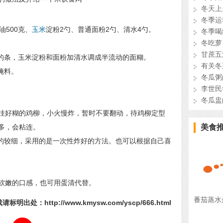
冬天上
冬季运
500克、
玉米
淀粉2勺、普通面粉2勺、清水4勺。
冬季喝
冬吃萝
甘蔗五
的条，玉米淀粉和面粉加清水调成半流动的面糊。
有关冬
腌料。
冬瓜粥
李世民
冬瓜盅
挂好糊的鸡柳，小火慢炸，暂时不要翻动，待鸡柳定型
多，会粘连。
美食
的较细，采用的是一次性炸好的方法。也可以根据自己喜
软嫩的口感，也可用蛋清代替。
番茄蒸水
请标明出处：http://www.kmysw.com/yscp/666.html