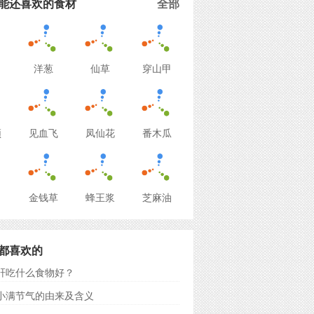
能还喜欢的食材
全部
洋葱
仙草
穿山甲
须
见血飞
凤仙花
番木瓜
金钱草
蜂王浆
芝麻油
都喜欢的
肝吃什么食物好？
小满节气的由来及含义