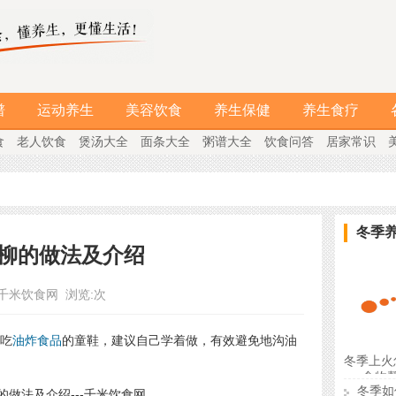
谱
运动养生
美容饮食
养生保健
养生食疗
食
老人饮食
煲汤大全
面条大全
粥谱大全
饮食问答
居家常识
冬季
柳的做法及介绍
千米饮食网
浏览:
次
吃
油炸食品
的童鞋，建议自己学着做，有效避免地沟油
冬季上火
食物
冬季如