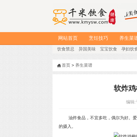
网站首页
烹饪技巧
养生菜
饮食禁忌
异国美味
宝宝饮食
孕妇饮
首页
>
养生菜谱
软炸鸡
编辑:
油炸食品，不宜多吃，偶尔为好。爱
的摄入。