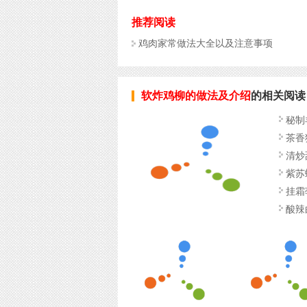
推荐阅读
鸡肉家常做法大全以及注意事项
软炸鸡柳的做法及介绍
的相关阅读
秘制
茶香
清炒
紫苏
挂霜
法
酸辣