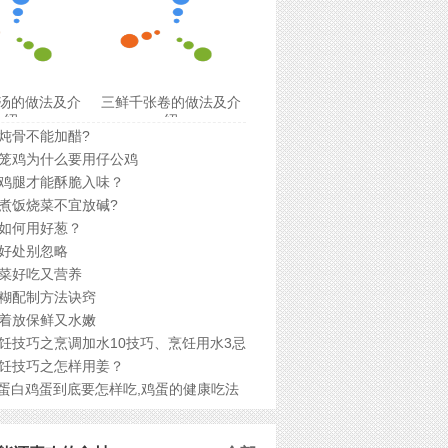
汤的做法及介
三鲜千张卷的做法及介
绍
绍
炖骨不能加醋?
笼鸡为什么要用仔公鸡
鸡腿才能酥脆入味？
煮饭烧菜不宜放碱?
如何用好葱？
好处别忽略
菜好吃又营养
糊配制方法诀窍
着放保鲜又水嫩
饪技巧之烹调加水10技巧、烹饪用水3忌
饪技巧之怎样用姜？
r蛋白鸡蛋到底要怎样吃,鸡蛋的健康吃法