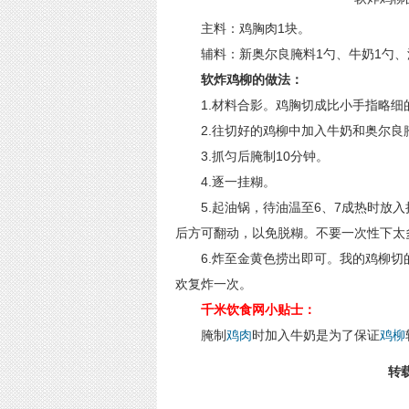
主料：鸡胸肉1块。
辅料：新奥尔良腌料1勺、牛奶1勺、油
软炸鸡柳的做法：
1.材料合影。鸡胸切成比小手指略细
2.往切好的鸡柳中加入牛奶和奥尔良
3.抓匀后腌制10分钟。
4.逐一挂糊。
5.起油锅，待油温至6、7成热时放入
后方可翻动，以免脱糊。不要一次性下太
6.炸至金黄色捞出即可。我的鸡柳切
欢复炸一次。
千米饮食网小贴士：
腌制
鸡肉
时加入牛奶是为了保证
鸡柳
转载