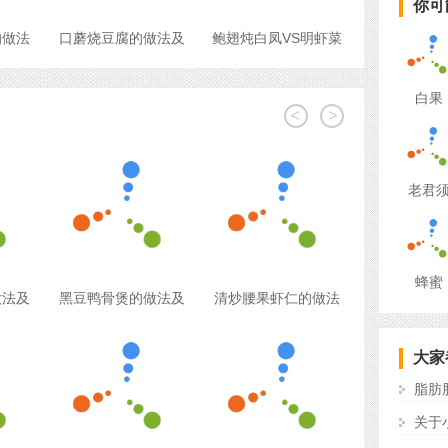
你可
的做法
口蘑烧豆腐的做法及
鲍翅炖白凤VS明虾菜
白果
<
>
老君
蜂蜜
做法及
黑豆鸭骨煲的做法及
清炒腰果虾仁的做法
大家
脂肪
关于