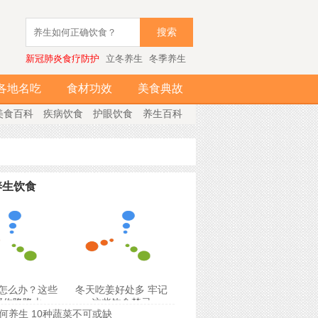
搜索
新冠肺炎食疗防护
立冬养生
冬季养生
各地名吃
食材功效
美食典故
美食百科
疾病饮食
护眼饮食
养生百科
养生饮食
怎么办？这些
冬天吃姜好处多 牢记
帮你降降火
这些饮食禁忌
何养生 10种蔬菜不可或缺