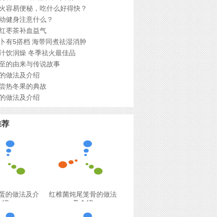
火容易便秘，吃什么好得快？
动健身注意什么？
红枣茶补血益气
卜有5搭档 海带同煮祛湿消肿
汁饮润燥 冬季祛火最佳品
至的由来与传说故事
的做法及介绍
尝热冬果的典故
的做法及介绍
推荐
蛋的做法及介
红椎菌炖尾笼骨的做法
绍
及介绍