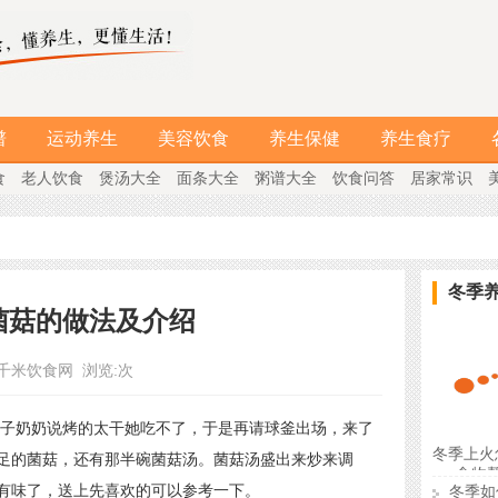
谱
运动养生
美容饮食
养生保健
养生食疗
食
老人饮食
煲汤大全
面条大全
粥谱大全
饮食问答
居家常识
冬季
菌菇的做法及介绍
千米饮食网
浏览:
次
奶奶说烤的太干她吃不了，于是再请球釜出场，来了
冬季上火
足的菌菇，还有那半碗菌菇汤。菌菇汤盛出来炒来调
食物
有味了，送上先喜欢的可以参考一下。
冬季如