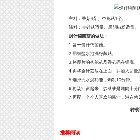
主料：香菇4朵、杏鲍菇1个。
辅料：金针菇适量、黑胡椒粉适量。
焗什锦菌菇的做法：
1.备一份什锦菌菇。
2.用细盐水泡洗好菌菇。
3.将厚片的杏鲍菇及香菇码在锅底。
4.再将金针菇放在上面，并加入适量
5.选择无水焗功能，焗制10分钟。
6.将汤汁留起来，炒菜或是炖肉十分
7.再配一个个人喜欢的酱汁，淋在菌
转载请
推荐阅读