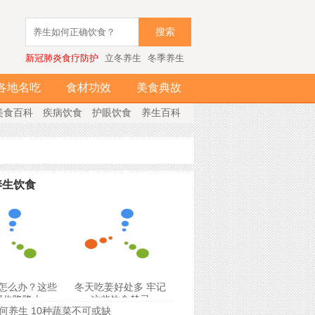
搜索
新冠肺炎食疗防护
立冬养生
冬季养生
各地名吃
食材功效
美食典故
美食百科
疾病饮食
护眼饮食
养生百科
养生饮食
怎么办？这些
冬天吃姜好处多 牢记
帮你降降火
这些饮食禁忌
何养生 10种蔬菜不可或缺