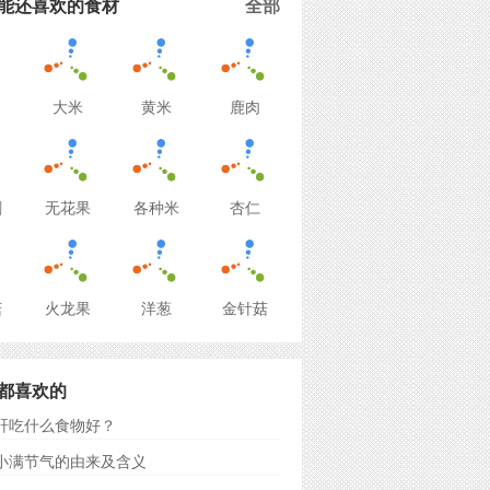
能还喜欢的食材
全部
大米
黄米
鹿肉
刺
无花果
各种米
杏仁
菇
火龙果
洋葱
金针菇
都喜欢的
肝吃什么食物好？
小满节气的由来及含义