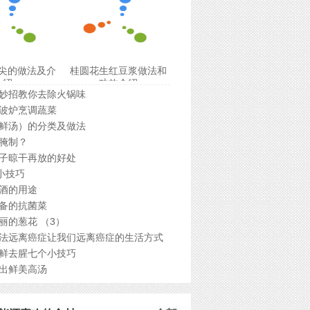
尖的做法及介
桂圆花生红豆浆做法和
绍
功效介绍
妙招教你去除火锅味
波炉烹调蔬菜
鲜汤）的分类及做法
腌制？
子晾干再放的好处
的小技巧
酒的用途
备的抗菌菜
丽的葱花 （3）
法远离癌症让我们远离癌症的生活方式
鲜去腥七个小技巧
出鲜美高汤