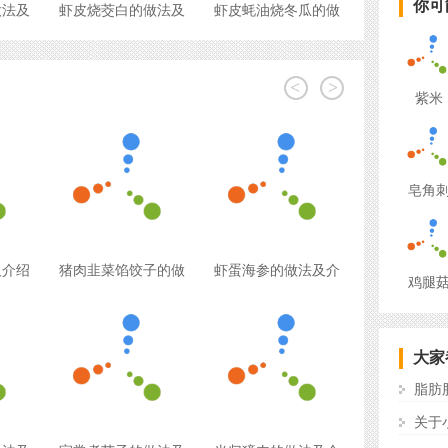
你可
做法及
虾皮烧茭白的做法及
虾皮蚝油烧冬瓜的做
<
>
紫米
皂角
及介绍
猪肉韭菜馅饺子的做
虾蛋海参的做法及介
鸡腿
大家
脂肪
关于