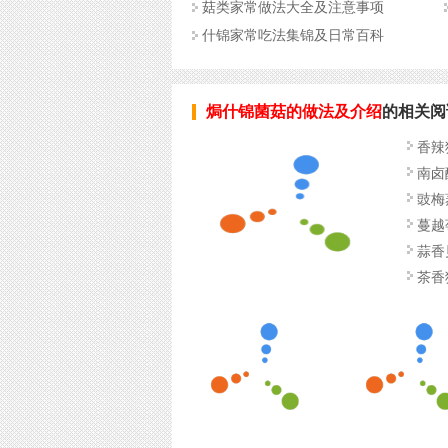
菇类家常做法大全及注意事项
什锦家常吃法集锦及日常百科
焗什锦菌菇的做法及介绍
的相关阅
香辣
南卤
豉梅
蔓越
蒜香
茶香