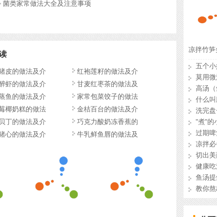
菌类家常做法大全及注意事项
凉拌竹笋
读
五个小
猪皮的做法及介
红袍莲籽的做法及介
莫用微
醉虾的做法及介
甘麦红枣茶的做法及
高汤（
蒸鱼的做法及介
家常包菜饺子的做法
什么叫
莓椰奶糕的做法
金桔百台的做法及介
洗完盘
贝丁的做法及介
巧克力酸奶冻香蕉的
"煮"
过期啤
猪心的做法及介
牛乳鲜鱼唇的做法及
凉拌必
切出美
健康吃
鱼汤提
教你熬