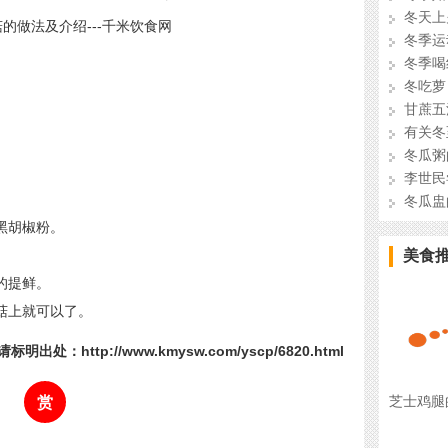
冬天上
冬季运
冬季喝
冬吃萝
甘蔗五
有关冬
冬瓜粥
李世民
冬瓜盅
黑胡椒粉。
美食
的提鲜。
菇上就可以了。
标明出处：http://www.kmysw.com/yscp/6820.html
芝士鸡腿
赏