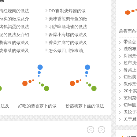
梅红烧肉的做法
DIY自制烧烤酱的做
秋实的做法及介
美味香煎鹦哥鱼的做
烤鹌鹑蛋的做法
明炉啤酒花雀的做法
蒜香面条
泥的做法及介绍
酱爆小海螺的做法及
带鱼怎
蘑豌豆的做法及
香菜拌腐竹的做法及
洗碗布
烧拳菜的做法及
怎么做四川辣椒油,
厨房烹
超市挑
餐桌上
切出美
教你烹
20个
烹制菜
切半圆
做法及
好吃的葱香萝卜的做
粉蒸胡萝卜丝的做法
煮饺子
关于厨
<
>