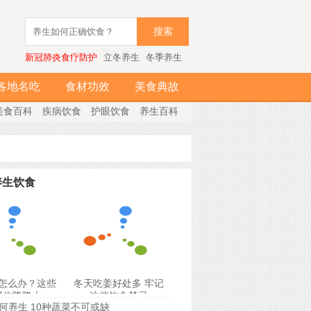
搜索
新冠肺炎食疗防护
立冬养生
冬季养生
各地名吃
食材功效
美食典故
美食百科
疾病饮食
护眼饮食
养生百科
养生饮食
怎么办？这些
冬天吃姜好处多 牢记
帮你降降火
这些饮食禁忌
何养生 10种蔬菜不可或缺