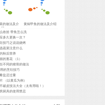
菜的做法及介
黄焖甲鱼的做法及介绍
绍
么收拾 带鱼怎么洗
应多久更换一次？
饪技巧之说说烧烤
选蔬菜注意什么
的秋后营养
丽的葱花 （1）
饪不同的猪骨的做法
实用的烹饪技巧
肴盐忌过量
片 （以黄瓜为例）
不破皮技法大全（太有用啦！）
房厨具的使用禁忌