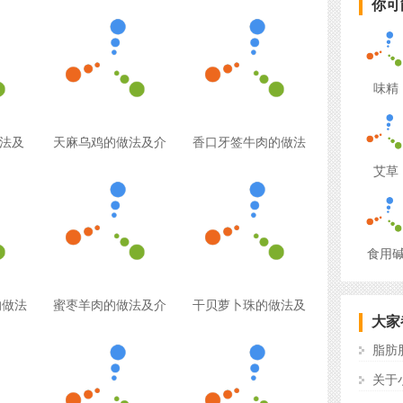
你可
味精
做法及
天麻乌鸡的做法及介
香口牙签牛肉的做法
艾草
食用
的做法
蜜枣羊肉的做法及介
干贝萝卜珠的做法及
大家
脂肪
关于