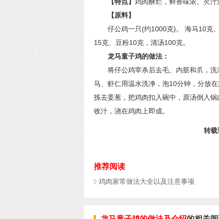
【特点】
鸡肉酥烂，鲜香味浓。芡汁
【原料】
仔公鸡一只(约1000克)。 海马10克
15克、豆粉10克，清汤100克。
龙马童子鸡的做法：
将仔公鸡宰杀后去毛、内脏和爪，洗净
马、虾仁用温水洗净，泡10分钟，分放
拣去姜葱，把鸡肉扣入碗中，原汤倒入锅
收汁，浇在鸡肉上即成。
转载请
推荐阅读
鸡肉家常做法大全以及注意事项
龙马童子鸡的做法及介绍
的相关阅