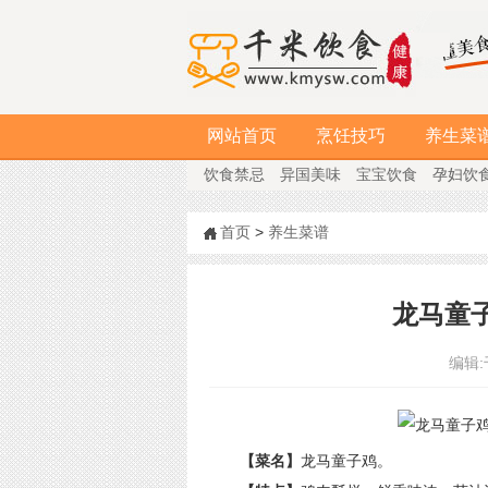
网站首页
烹饪技巧
养生菜
饮食禁忌
异国美味
宝宝饮食
孕妇饮
首页
>
养生菜谱
龙马童
编辑:
【菜名】
龙马童子鸡。