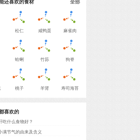
能还喜欢的食材
全部
松仁
咸鸭蛋
麻雀肉
蛤蜊
竹荪
狗脊
碱
桃子
羊肾
寿司海苔
都喜欢的
肝吃什么食物好？
小满节气的由来及含义