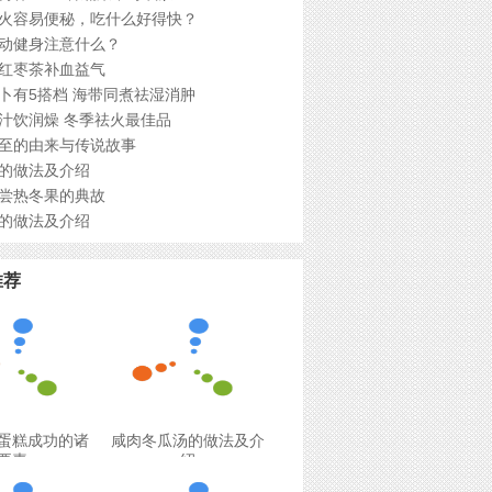
火容易便秘，吃什么好得快？
动健身注意什么？
红枣茶补血益气
卜有5搭档 海带同煮祛湿消肿
汁饮润燥 冬季祛火最佳品
至的由来与传说故事
的做法及介绍
尝热冬果的典故
的做法及介绍
推荐
蛋糕成功的诸
咸肉冬瓜汤的做法及介
要素
绍