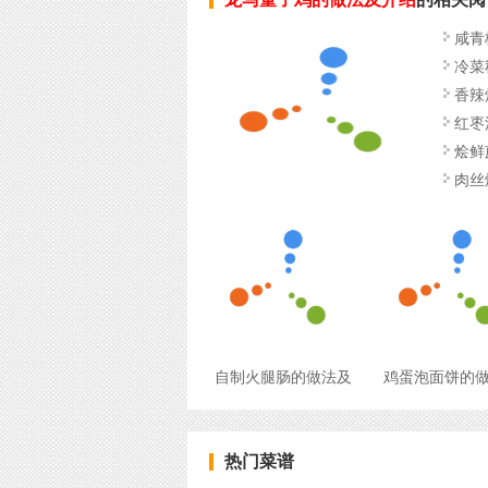
咸青
冷菜
香辣
红枣
烩鲜
肉丝
自制火腿肠的做法及
鸡蛋泡面饼的
热门菜谱