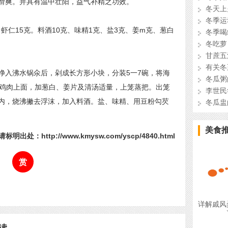
滑爽。并具有温中壮阳，益气补精之功效。
冬天上
冬季运
、虾仁15克。料酒10克、味精1克、盐3克、姜m克、葱白
冬季喝
冬吃萝
甘蔗五
有关冬
入沸水锅氽后，剁成长方形小块，分装5一7碗，将海
冬瓜粥
在鸡肉上面，加葱白、姜片及清汤适量，上笼蒸把。出笼
李世民
内，烧沸撇去浮沫，加入料酒。盐、味精、用豆粉勾芡
冬瓜盅
美食
标明出处：http://www.kmysw.com/yscp/4840.html
赏
详解戚风
读