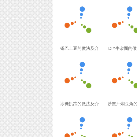
锅巴土豆的做法及介
DIY牛杂面的
冰糖扒蹄的做法及介
沙蟹汁焖豆角