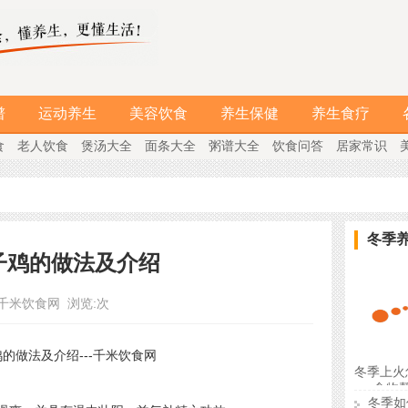
谱
运动养生
美容饮食
养生保健
养生食疗
食
老人饮食
煲汤大全
面条大全
粥谱大全
饮食问答
居家常识
冬季
子鸡的做法及介绍
千米饮食网
浏览:
次
冬季上火
食物
冬季如