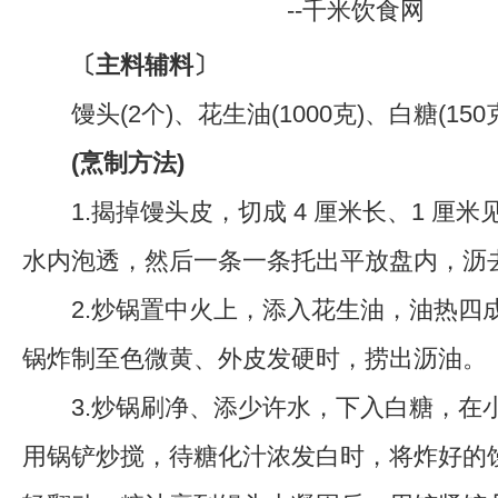
〔主料辅料〕
馒头(2个)、花生油(1000克)、白糖(150
(烹制方法)
1.揭掉馒头皮，切成 4 厘米长、1 厘米
水内泡透，然后一条一条托出平放盘内，沥
2.炒锅置中火上，添入花生油，油热四
锅炸制至色微黄、外皮发硬时，捞出沥油。
3.炒锅刷净、添少许水，下入白糖，在
用锅铲炒搅，待糖化汁浓发白时，将炸好的