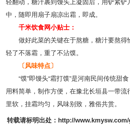
轻翻动，糖汁裹到馒头上凝固后，用铲紧铲
中，随即用扇子扇凉出霜，即成。
千米饮食网小贴士：
做好此菜的关键在于熬糖，糖汁要熬得恰
轻了不落霜，重了不沾馍。
〔风味特点〕
“馍”即馒头“霜打馍”是河南民间传统甜
用料简单，制作方便，在豫北长垣县一带流
里软，挂霜均匀，风味别致，雅俗共赏。
转载请标明出处：http://www.kmysw.com/gd