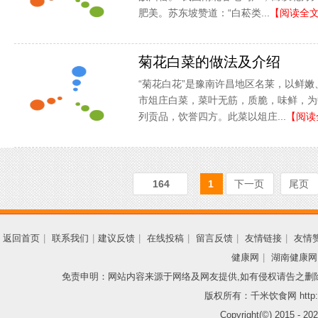
肥美。苏东坡赞道：“白菘类...
【阅读全
菊花白菜的做法及介绍
“菊花白花”是豫南许昌地区名莱，以鲜
市俎庄白菜，菜叶无筋，质脆，味鲜，为
列贡品，饮誉四方。此菜以俎庄...
【阅读
164
1
下一页
尾页
返回首页
|
联系我们
|
建议反馈
|
在线投稿
|
留言反馈
|
友情链接
|
友情
健康网
|
湖南健康网
免责申明：网站内容来源于网络及网友提供,如有侵权请告之删
版权所有：千米饮食网 http://
Copyright(©) 2015 -
202