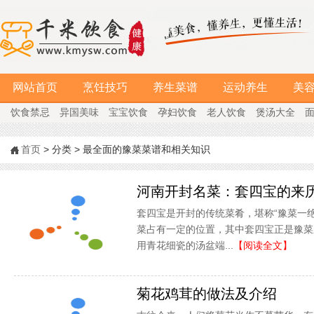
网站首页
烹饪技巧
养生菜谱
运动养生
美
饮食禁忌
异国美味
宝宝饮食
孕妇饮食
老人饮食
煲汤大全
首页
> 分类 > 最全面的豫菜菜谱和相关知识
河南开封名菜：套四宝的来
套四宝是开封的传统菜肴，堪称“豫菜一
菜占有一定的位置，其中套四宝正是豫菜
用青花细瓷的汤盆端...
【阅读全文】
菊花鸡茸的做法及介绍