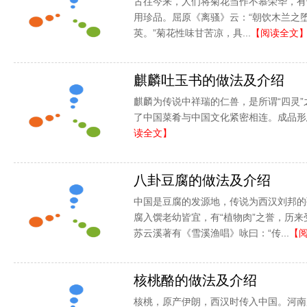
古往今来，人们将菊花当作不慕荣华，有
用珍品。屈原《离骚》云：“朝饮木兰之
英。”菊花性味甘苦凉，具...
【阅读全文
麒麟吐玉书的做法及介绍
麒麟为传说中祥瑞的仁兽，是所谓“四灵
了中国菜肴与中国文化紧密相连。成品形态
读全文】
八卦豆腐的做法及介绍
中国是豆腐的发源地，传说为西汉刘邦的
腐入馔老幼皆宜，有“植物肉”之誉，历
苏云溪著有《雪溪渔唱》咏曰：“传...
【
核桃酪的做法及介绍
核桃，原产伊朗，西汉时传入中国。河南