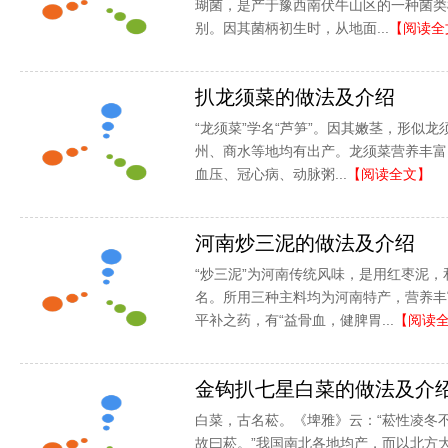
瑚菌，是产于豫西南伏牛山区的一种菌类
别。因其菌柄初生时，从地面...
【阅读全
扒龙须菜的做法及介绍
“龙须菜”学名“芦笋”。因其嫩茎，形似龙
州、商水等地均有出产。龙须菜营养丰富
血压、冠心病、动脉粥...
【阅读全文】
河南炒三泥的做法及介绍
“炒三泥”为河南传统风味，是用红枣泥
名。所用三种主料均为河南特产，营养丰
平补之药，有“益骨血，健脾胃...
【阅读
金钩扒七星白菜的做法及介
白菜，古名菘。《埤雅》云：“菘性凌冬
故曰菘。”我国南北各地均产，而以北方