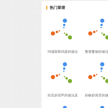
热门菜谱
玛瑙翡翠鸡蛋的做法
蟹黄鳖裙的做
丝瓜炒花甲的做法及
剁椒炒莴苣的