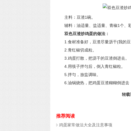
主料：豆渣1碗。
辅料：油适量、盐适量、青椒1个、彩
双色豆渣炒鸡蛋的做法：
1.食材准备好，豆渣尽量沥干(我的豆
2.青红椒切成粒。
3.鸡蛋打散，把沥干的豆渣倒进去。
4.用筷子拌匀后，倒入青红椒粒。
5.拌匀，放盐调味。
6.油锅烧热，把鸡蛋豆渣糊糊倒进去
转载请
推荐阅读
鸡蛋家常做法大全及注意事项