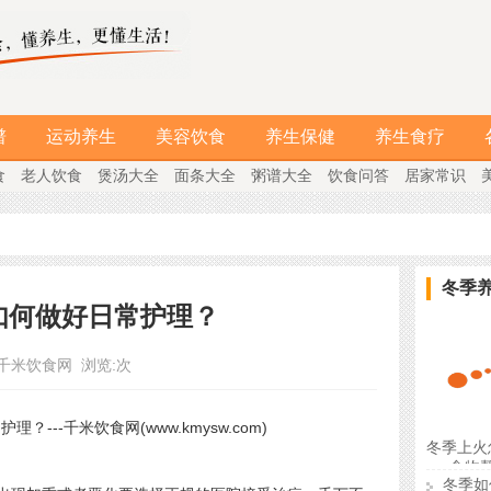
谱
运动养生
美容饮食
养生保健
养生食疗
食
老人饮食
煲汤大全
面条大全
粥谱大全
饮食问答
居家常识
冬季
如何做好日常护理？
千米饮食网
浏览:
次
冬季上火
食物
冬季如