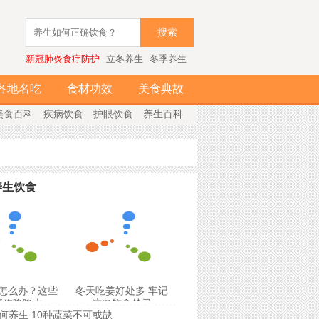
搜索
新冠肺炎食疗防护
立冬养生
冬季养生
各地名吃
食材功效
美食典故
美食百科
疾病饮食
护眼饮食
养生百科
养生饮食
怎么办？这些
冬天吃姜好处多 牢记
帮你降降火
这些饮食禁忌
何养生 10种蔬菜不可或缺