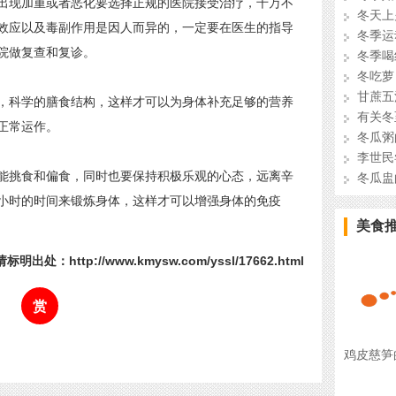
现加重或者恶化要选择正规的医院接受治疗，千万不
冬天上
效应以及毒副作用是因人而异的，一定要在医生的指导
冬季运
院做复查和复诊。
冬季喝
冬吃萝
甘蔗五
科学的膳食结构，这样才可以为身体补充足够的营养
有关冬
正常运作。
冬瓜粥
李世民
挑食和偏食，同时也要保持积极乐观的心态，远离辛
冬瓜盅
小时的时间来锻炼身体，这样才可以增强身体的免疫
美食
标明出处：http://www.kmysw.com/yssl/17662.html
赏
鸡皮慈笋