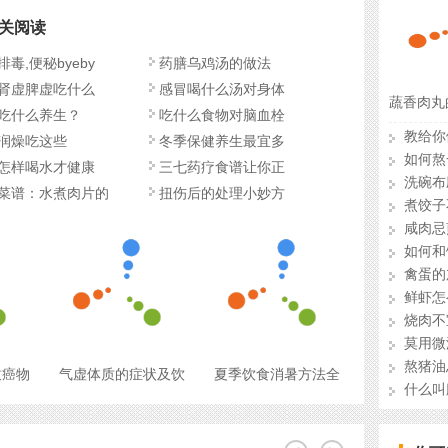
关阅读
排毒,便秘byeby
药膳乌鸡汤的做法
肾虚脾虚吃什么
感冒喝什么汤对身体
蔬香肉丸
吃什么养生？
吃什么食物对脑血栓
教给你
润燥吃这些
冬季保健养生最宜多
如何熬
怎样喝水才健康
三七药疗食谱让你正
洗碗布
菜谱：水煮肉片的
扭伤后的处理小妙方
煮饺子
咸肉忌
如何和
禽蛋的
鲜虾怎
烧肉不
莫用微
熬猪油
致癌物
气虚体质的症状及饮
夏季饮食消暑方法全
什么叫