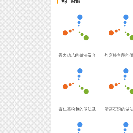
热门菜谱
香卤鸡爪的做法及介
炸烹棒鱼段的
杏仁葛粉包的做法及
清蒸石鸡的做