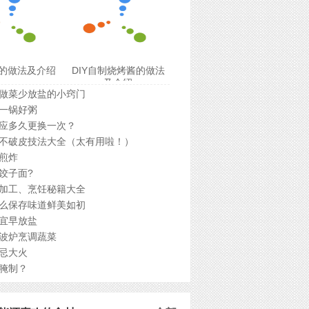
的做法及介绍
DIY自制烧烤酱的做法
及介绍
做菜少放盐的小窍门
一锅好粥
应多久更换一次？
不破皮技法大全（太有用啦！）
煎炸
饺子面?
加工、烹饪秘籍大全
么保存味道鲜美如初
宜早放盐
波炉烹调蔬菜
忌大火
腌制？