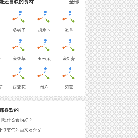
能还喜欢的食材
全部
桑椹子
胡萝卜
海苔
粉
金钱草
玉米须
金针菇
草
西蓝花
维C
菊苣
都喜欢的
肝吃什么食物好？
小满节气的由来及含义