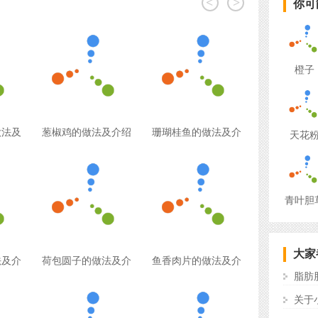
<
>
你可
橙子
做法及
葱椒鸡的做法及介绍
珊瑚桂鱼的做法及介
天花
青叶胆
大家
法及介
荷包圆子的做法及介
鱼香肉片的做法及介
脂肪
关于