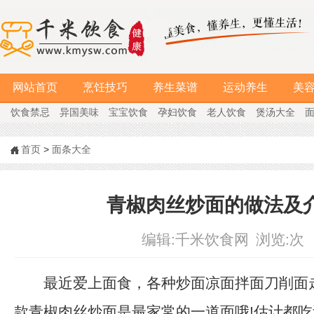
网站首页
烹饪技巧
养生菜谱
运动养生
美
饮食禁忌
异国美味
宝宝饮食
孕妇饮食
老人饮食
煲汤大全
首页
>
面条大全
青椒肉丝炒面的做法及
编辑:
千米饮食网
浏览:
次
最近爱上面食，各种炒面凉面拌面刀削面走
款青椒肉丝炒面是最家常的一道面哦!估计都吃