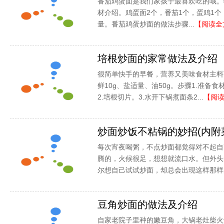
番茄鸡蛋面是我们家孩子最喜欢吃的哦。
材介绍。鸡蛋面2个，番茄1个，蛋鸡1
量。番茄鸡蛋炒面的做法步骤...
【阅读全
培根炒面的家常做法及介绍
很简单快手的早餐，营养又美味食材主料面
鲜10g、盐适量、油50g。步骤1.准备
2.培根切片。3.水开下锅煮面条2...
【阅
炒面炒饭不粘锅的妙招(内附
每次宵夜喝粥，不点炒面都觉得对不起自
腾的，火候很足，想想就流口水。但外头
尔想自己试试炒面，却总会出现这样那样的
豆角炒面的做法及介绍
自家老院子里种的嫩豆角，大锅老灶柴火