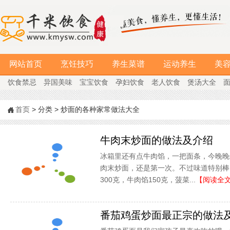
网站首页
烹饪技巧
养生菜谱
运动养生
美
饮食禁忌
异国美味
宝宝饮食
孕妇饮食
老人饮食
煲汤大全
首页
> 分类 > 炒面的各种家常做法大全
牛肉末炒面的做法及介绍
冰箱里还有点牛肉馅，一把面条，今晚晚
肉末炒面，还是第一次。不过味道特别棒
300克，牛肉馅150克，菠菜...
【阅读全
番茄鸡蛋炒面最正宗的做法