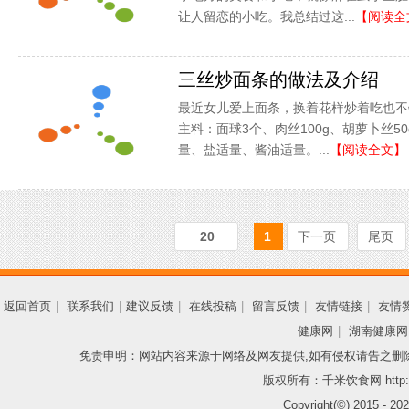
让人留恋的小吃。我总结过这...
【阅读全
三丝炒面条的做法及介绍
最近女儿爱上面条，换着花样炒着吃也不
主料：面球3个、肉丝100g、胡萝卜丝5
量、盐适量、酱油适量。...
【阅读全文】
20
1
下一页
尾页
返回首页
|
联系我们
|
建议反馈
|
在线投稿
|
留言反馈
|
友情链接
|
友情
健康网
|
湖南健康网
免责申明：网站内容来源于网络及网友提供,如有侵权请告之删
版权所有：千米饮食网 http://
Copyright(©) 2015 -
202