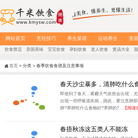
网站首页
烹饪技巧
养生菜谱
运动养生
美
饮食禁忌
异国美味
宝宝饮食
孕妇饮食
老人饮食
煲汤大全
首页
> 分类 > 春季饮食食谱及注意事项
春天沙尘暴多，清肺吃什么
即使到了春天，雾霾天气依然会出现，尤
出现一些呼吸道疾病，因此，要注意肺部
肺?养肺吃什么食物好?养肺的7...
【阅读
春捂秋冻这五类人不能冻