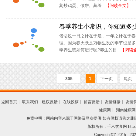
蒿炒鸡蛋、做饼。蒸着...
【阅读全文】
春季养生小常识，你知道多
俗话说一日之计在于晨，一年之计在于春
理。因为春天既是万物生发的季节也是多
季养生该如何进行呢?养生的目...
【阅读
305
1
下一页
尾页
返回首页
|
联系我们
|
建议反馈
|
在线投稿
|
留言反馈
|
友情链接
|
友情
健康网
|
湖南健康网
免责申明：网站内容来源于网络及网友提供,如有侵权请告之删
版权所有：千米饮食网 http://
Copyright(©) 2015 -
202