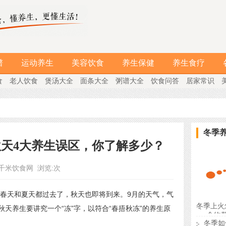
谱
运动养生
美容饮食
养生保健
养生食疗
食
老人饮食
煲汤大全
面条大全
粥谱大全
饮食问答
居家常识
冬季
秋天4大养生误区，你了解多少？
千米饮食网
浏览:
次
春天和夏天都过去了，秋天也即将到来。9月的天气，气
冬季上火
天养生要讲究一个“冻”字，以符合“春捂秋冻”的养生原
食物
冬季如