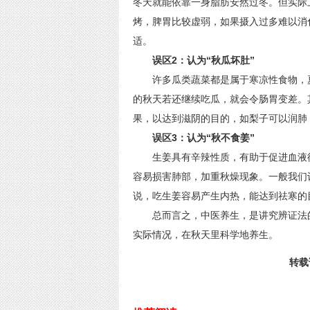
冬天就能依靠一身脂肪安然过冬。但实际
烤，脾胃比较虚弱，如果摄入过多难以消
适。
误区2：认为“秋瓜坏肚”
许多瓜类蔬菜都是属于寒凉性食物，夏
的秋天若还继续吃瓜，就会令肠胃变差。
果，以达到滋阴的目的，如梨子可以润肺
误区3：认为“秋不食姜”
生姜具有辛辣性质，有助于促进血液循
容易损害肺部，加重秋燥现象。一般我们
说，吃生姜容易产生内热，能达到祛寒的
总而言之，中医养生，是讲究辨证法的
实际情况，在秋天里科学地养生。
转载请