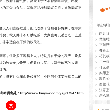
上，秋膘不能乱贴。夏天由于大家都会吃冷饮、吃烧
化的高蛋白食品，就很容易增加肠胃负担，导致肠胃不
肉桂鸡肝
天人们喜好吃瓜，但瓜吃多了容易引起胃寒，在寒凉
想让菜
其实，秋天并非不可以吃瓜，大家也可以适当吃一些瓜
做菜时
，非常适合在干燥的秋天吃。
杏鲍菇
餐桌上
环，但吃多了容易上火，特别是在干燥的秋天，吃多
巧剥板
用一根
认为秋天要少吃姜，但并非是禁用，对于体寒的人来
什么是
目的。
实用烹
，没有什么东西是必然的，不同的个体要根据自己的
教你如
西兰花
注意烹
标明出处：http://www.kmysw.com/ysjj/17547.html
怎么掌
赏