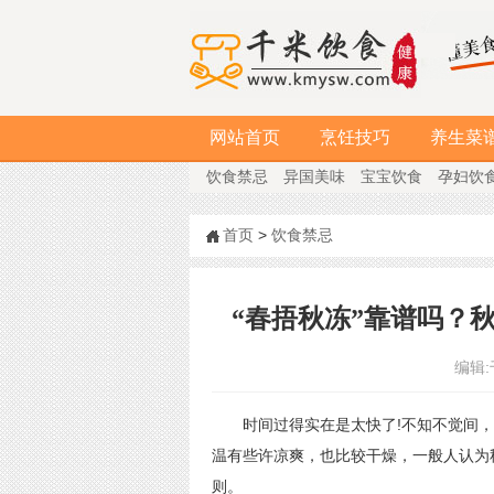
网站首页
烹饪技巧
养生菜
饮食禁忌
异国美味
宝宝饮食
孕妇饮
首页
>
饮食禁忌
“春捂秋冻”靠谱吗？
编辑:
时间过得实在是太快了!不知不觉间，
温有些许凉爽，也比较干燥，一般人认为秋
则。