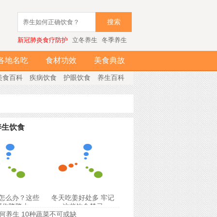
搜索
新冠肺炎食疗防护
立冬养生
冬季养生
各地名吃
食材功效
美食典故
美食百科
疾病饮食
护眼饮食
养生百科
养生饮食
怎么办？这些
冬天吃姜好处多 牢记
帮你降降火
这些饮食禁忌
何养生 10种蔬菜不可或缺