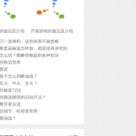
的做法及介绍
芹菜炒肉的做法及介绍
刀一直锋利，这些保养不能忽略
葱姜蒜椒该怎样放，都是很有讲究的
怎么切？图解杏鲍菇的各种切法
的秋后营养
栗皮
筷子怎么判断油温？
旺火、中火、文火？
饪秘笈72法
何挑选猪蹄的识别方法？
掰开更合适
饪细节，吃得更营养
握油温？