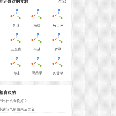
能还喜欢的食材
全部
冬菜
海藻
马齿苋
三叉虎
平菇
罗勒
肉桂
黑桑果
灸甘草
都喜欢的
肝吃什么食物好？
小满节气的由来及含义