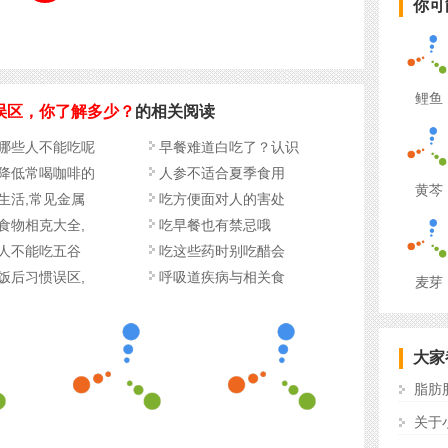
你可
鲤鱼
误区，你了解多少？
的相关阅读
哪些人不能吃呢
早餐难道白吃了？认识
降低常喝咖啡的
人参不适合夏季食用
黄芩
生活,常见金属
吃方便面对人的害处
食物相克大全,
吃早餐也有禁忌哦
人不能吃五谷
吃这些药时别吃醋会
饭后习惯误区,
呼吸道疾病与相关食
麦芽
大家
脂肪
关于