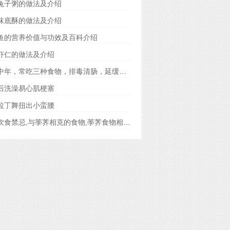
兔子粥的做法及介绍
袜底酥的做法及介绍
鱼的营养价值与功效及百科介绍
虾仁的做法及介绍
人到中年，常吃三种食物，排毒清肠，延缓衰老，滋补身体
后洗澡易心肌梗塞
拉丁舞扭出小蛮腰
荸荠饮食禁忌,与荸荠相克的食物,荸荠食物相宜相克表