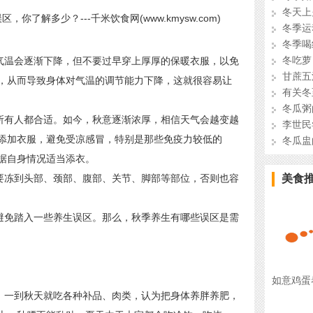
冬天上
冬季运
冬季喝
冬吃萝
气温会逐渐下降，但不要过早穿上厚厚的保暖衣服，以免
甘蔗五
，从而导致身体对气温的调节能力下降，这就很容易让
有关冬
冬瓜粥
所有人都合适。如今，秋意逐渐浓厚，相信天气会越变越
李世民
添加衣服，避免受凉感冒，特别是那些免疫力较低的
冬瓜盅
据自身情况适当添衣。
要冻到头部、颈部、腹部、关节、脚部等部位，否则也容
美食
避免踏入一些养生误区。那么，秋季养生有哪些误区是需
如意鸡蛋
，一到秋天就吃各种补品、肉类，认为把身体养胖养肥，