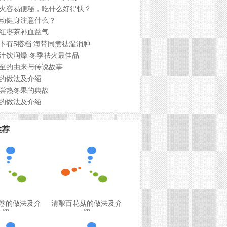
火容易便秘，吃什么好得快？
动健身注意什么？
红枣茶补血益气
卜有5搭档 海带同煮祛湿消肿
汁饮润燥 冬季祛火最佳品
至的由来与传说故事
的做法及介绍
尝热冬果的典故
的做法及介绍
推荐
卷的做法及介
清酿百花菇的做法及介
绍
绍