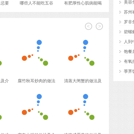
美容
禁忌要
哪些人不能吃五谷
有肥厚性心肌病能喝
苏州
罗非
<
>
碧螺
饱餐
有氧
法及介
腐竹秋耳炒肉的做法
清蒸大闸蟹的做法及