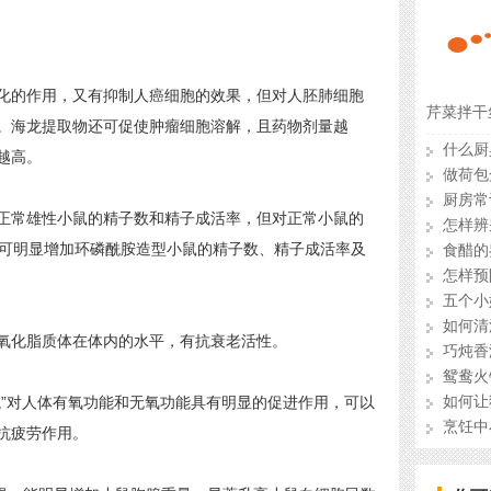
的作用，又有抑制人癌细胞的效果，但对人胚肺细胞
芹菜拌干
。海龙提取物还可促使肿瘤细胞溶解，且药物剂量越
什么厨
越高。
做荷包
厨房常
常雄性小鼠的精子数和精子成活率，但对正常小鼠的
怎样辨
.，可明显增加环磷酰胺造型小鼠的精子数、精子成活率及
食醋的
怎样预
五个小
如何清
化脂质体在体内的水平，有抗衰老活性。
巧炖香
鸳鸯火
如何让
”对人体有氧功能和无氧功能具有明显的促进作用，可以
烹饪中
抗疲劳作用。