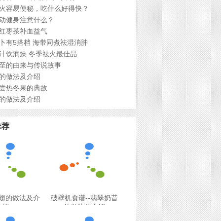
火容易便秘，吃什么好得快？
动健身注意什么？
红枣茶补血益气
卜有5搭档 海带同煮祛湿消肿
汁饮润燥 冬季祛火最佳品
至的由来与传说故事
的做法及介绍
尝热冬果的典故
的做法及介绍
推荐
翅的做法及介
破壁机食谱--翡翠奶昔
绍
的做法及介绍