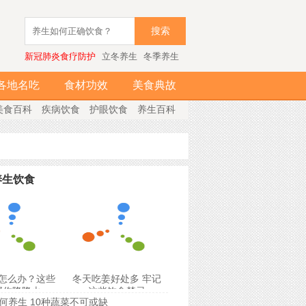
搜索
新冠肺炎食疗防护
立冬养生
冬季养生
各地名吃
食材功效
美食典故
美食百科
疾病饮食
护眼饮食
养生百科
养生饮食
怎么办？这些
冬天吃姜好处多 牢记
帮你降降火
这些饮食禁忌
何养生 10种蔬菜不可或缺