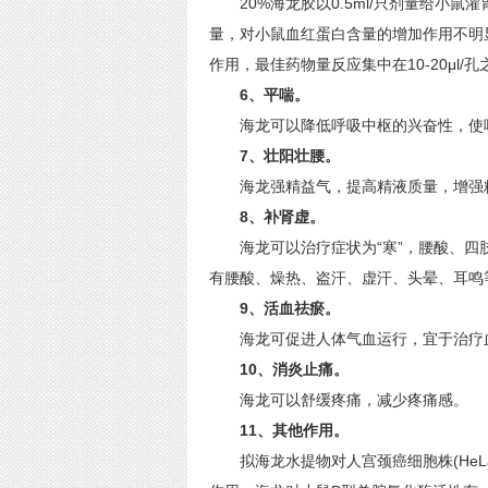
20%海龙胶以0.5ml/只剂量给小鼠
量，对小鼠血红蛋白含量的增加作用不明
作用，最佳药物量反应集中在10-20μl/
6、平喘。
海龙可以降低呼吸中枢的兴奋性，使呼
7、壮阳壮腰。
海龙强精益气，提高精液质量，增强
8、补肾虚。
海龙可以治疗症状为“寒”，腰酸、四肢
有腰酸、燥热、盗汗、虚汗、头晕、耳鸣
9、活血祛瘀。
海龙可促进人体气血运行，宜于治疗
10、消炎止痛。
海龙可以舒缓疼痛，减少疼痛感。
11、其他作用。
拟海龙水提物对人宫颈癌细胞株(HeLa)