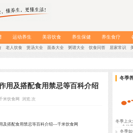
谱
运动养生
美容饮食
养生保健
养生食疗
食
老人饮食
煲汤大全
面条大全
粥谱大全
饮食问答
居家常识
冬季
作用及搭配食用禁忌等百科介绍
千米饮食网
浏览:
次
冬季上火
食物
冬季如