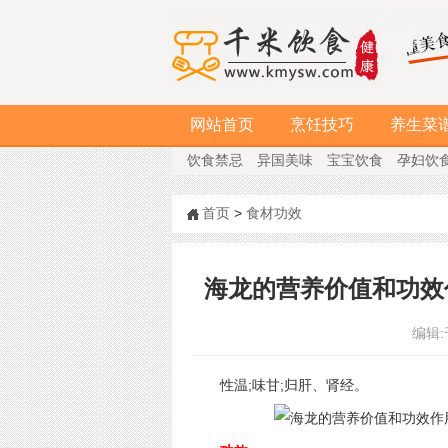
网站首页
烹饪技巧
养生菜
饮食禁忌
异国美味
宝宝饮食
孕妇饮
首页
>
食材功效
海龙的营养价值和功效
编辑:
性温;味甘;归肝、肾经。