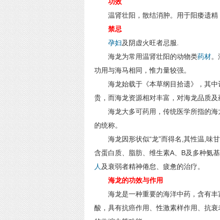
功效
温肾壮阳，散结消肿。用于阳痿遗精，
禁忌
孕妇
及阴虚火旺者忌服.
海龙为常用温肾壮阳的动物类
药材
。
功用与海马相同，惟力量较强。
海龙始载于《本草纲目拾遗》，其中记
贵，而海龙资源相对丰富，对海龙品质及
海龙大多可药用，传统医学所指的海龙
的统称。
海龙因形状似“龙”而得名,其性温,味甘
含蛋白质、脂肪、维生素A、B及多种氨
人
及衰弱者精神倦怠、疲惫的治疗。
海龙的功效与作用
海龙是一种重要的海洋中药，含有丰富
酸，具有抗癌作用、性激素样作用、抗衰