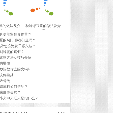
丝的做法及介
秋味绿豆饼的做法及介
绍
绍
具更能留住食物营养
蛋的窍门,你都知道吗？
识:怎么泡发干猴头菇？
别蜂蜜的真假？
鉴别方法及技巧介绍
防烫伤
妙招教你去除火锅味
洗鲜蘑菇
浓骨汤
锅底料如何搭配？
猪肝更美味？
小火中火旺火是指什么？