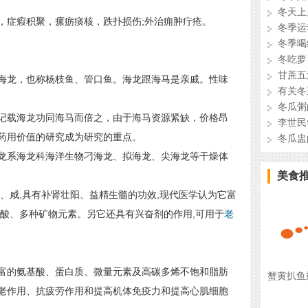
冬天上
症瘕积聚，瘰疬痰核，跌扑损伤;外治痈肿疔疮。
冬季运
冬季喝
冬吃萝
甘蔗五
海龙，也称杨枝鱼、管口鱼。海龙跟海马是亲戚。性味
有关冬
冬瓜粥
载海龙功同海马而倍之，由于海马资源紧缺，价格昂
李世民
药用价值的研究成为研究的重点。
冬瓜盅
系海龙科海洋生物刁海龙、拟海龙、尖海龙等干燥体
美食
、咸,具有补肾壮阳、益精生髓的功效,现代医学认为它富
基酸、多种矿物元素。另它还具有兴奋剂的作用,可用于
老
的氨基酸、蛋白质、微量元素及高碳多烯不饱和脂肪
蟹黄扒鱼
老作用、抗疲劳作用和提高机体免疫力和提高心肌细胞