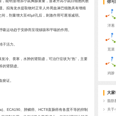
灌胃，能明显增加小鼠胸腺重量，显著升高小鼠白细胞民数
你可
显。拟海龙水提取物对正常人外周血淋巴细胞具有增殖
孔之间，剂量增大至40μl/孔后，刺激作用可逐渐减弱。
洋葱
吸运动趋于安静而呈现镇咳和平喘的作用。
精子活力。
苋菜
发冷、畏寒，水肿的肾阳虚，可治疗症状为“热”，主要
等的肾阴虚。
鸡胗
血瘀证。
大家
脂肪
关于
、ECA190、肺鳞癌、HCT8直肠癌有各度不等的抑制