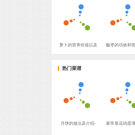
萝卜的营养价值以及
酸枣的功效和
热门菜谱
月饼的做法及介绍-
家常葱花鸡蛋