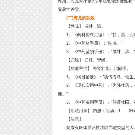
作用。海龙对小鼠B型单胺氧化酶活性有
显著性差异。
(二)海龙的功效
【性味】 咸甘，温。
1、《药材资料汇编》："甘，温，无毒
2、《中药材手册》："味咸。"
3、《中药鉴别手册》："咸甘，温。"
【归经】 归肝、肾经。
【功能主治】 补肾壮阳。治阳痿。
1、《纲目拾遗》："功倍海马。催生尤
2、《现代实用中药》："为强壮药，
痛。"
3、《中药鉴别手册》："补肾壮阳。治
【用法用量】 内服：煎汤，1——3钱;
【注意】
阴虚火旺体质及性功能亢进类型的人不