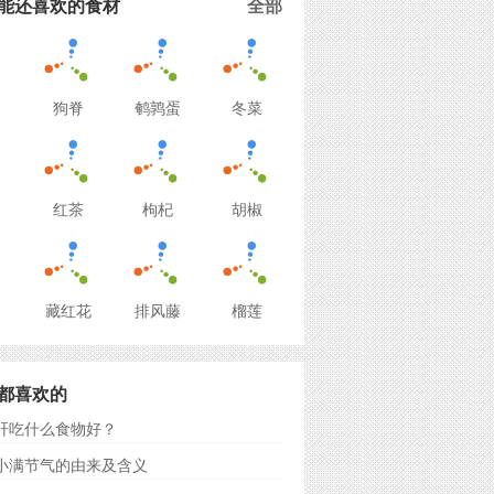
能还喜欢的食材
全部
狗脊
鹌鹑蛋
冬菜
红茶
枸杞
胡椒
藏红花
排风藤
榴莲
都喜欢的
肝吃什么食物好？
小满节气的由来及含义