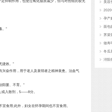
一定抑制作用，也使过氧化脂质减少，但与对照组比较无
美容
20
孕产
面包
。"
荠菜
做寿
冬瓜
浔阳
捷效。"
有兴奋作用，用于老人及衰弱者之精神衰惫。治血气
阳萎、不育。"
或入散剂，5——8分。
宜食用;此外，妇女在怀孕期间也不宜食用。