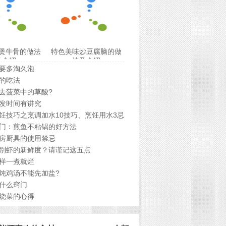
煲牛骨的做法
特色美味炒豆腐脑的做
及介绍
法及介绍
要多淘久泡
的吃法
去菠菜中的草酸?
发时间有讲究
饪技巧之烹调加水10技巧、烹饪用水3忌
门：煎鱼不粘锅的好方法
房厨具的使用禁忌
别虾的新鲜度？请谨记这五点
样一煮就烂
炖鸡汤不能先加盐?
什么窍门
烧菜的心得