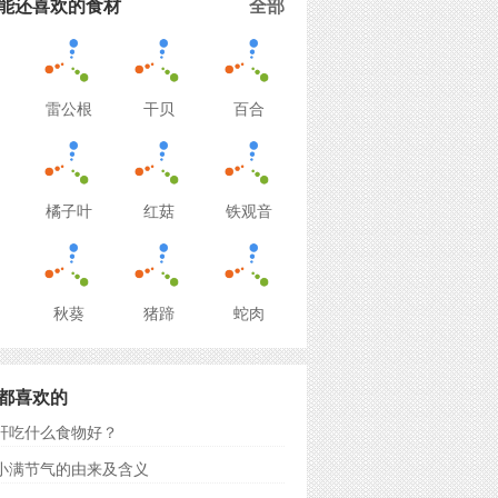
能还喜欢的食材
全部
雷公根
干贝
百合
橘子叶
红菇
铁观音
秋葵
猪蹄
蛇肉
都喜欢的
肝吃什么食物好？
小满节气的由来及含义