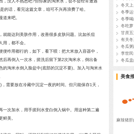
，没人不熟悉吧?但你家的淘米水，会不会经常遭遇
冬天上
果是的话，看完这篇文章，咱可不兴再浪费了哈。
冬季运
慢道来吧。
冬季喝
冬吃萝
甘蔗五
就能达到美肤作用，改善很多皮肤问题。比如长痘
有关冬
人用，都不会。
冬瓜粥
便咋用都行的，如下，看下呗：把大米放入容器中，
李世民
然后再倒入一次水，搓洗后留下第2次淘米水，倒出备
冬瓜盅
色的淘米水倒入脸盆中(底部的沉淀不要)。加入与淘米水
。
美食
，需要放在冷藏中沉淀一夜的时间。但只能保存1天，
一次加水，用手搓到水变白倒入锅中。用这种第二遍
更鲜美。
麻辣猪肝