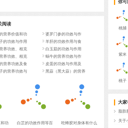
你可
关阅读
桃脯
的营养价值和功
婆罗门参的功效与作
子的功效与作用
羊肝的功效作用与食
营养功效、相克
白玉菇的功效与作用
紫米
营养功效、相克
蜗牛的营养功效与作
的营养功效及食
皮蛋的功效与作用及
子的营养功效与
黑蒜（黑大蒜）的营养
价
桃子
大家
脂肪
关于
值和功
白芷的功效作用等百
吃蜂胶对身体有什么