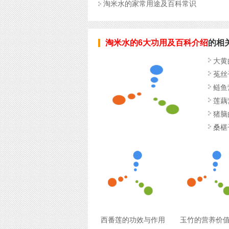
淘米水的家常用途及百科常识
淘米水的6大功用及百科介绍
的相
大黄
菟丝
鲢鱼
莲藕
猪脑
桑椹
西番莲的功效与作用
玉竹的营养价