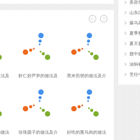
美容
山东
<
>
爆乌
夏季
夏天
翅中
油焖
烹饪
做法及
虾仁炒芦笋的做法及
黑米煎饼的做法及介
的做法
珍珠圆子的做法及介
好吃的熏马肉的做法