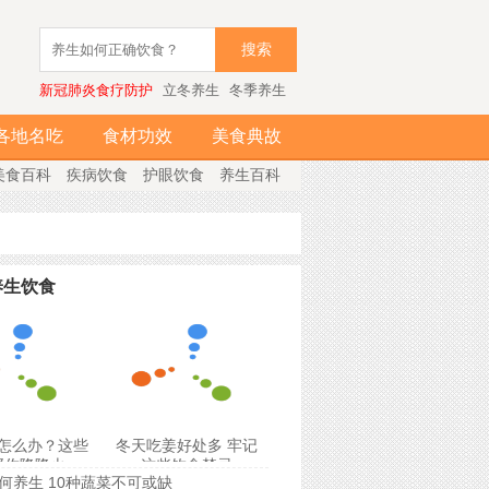
搜索
新冠肺炎食疗防护
立冬养生
冬季养生
各地名吃
食材功效
美食典故
美食百科
疾病饮食
护眼饮食
养生百科
养生饮食
怎么办？这些
冬天吃姜好处多 牢记
帮你降降火
这些饮食禁忌
何养生 10种蔬菜不可或缺