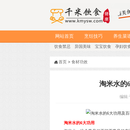
网站首页
烹饪技巧
养生菜
饮食禁忌
异国美味
宝宝饮食
孕妇饮
首页
>
食材功效
淘米水的
编辑:
淘米水的6大功用