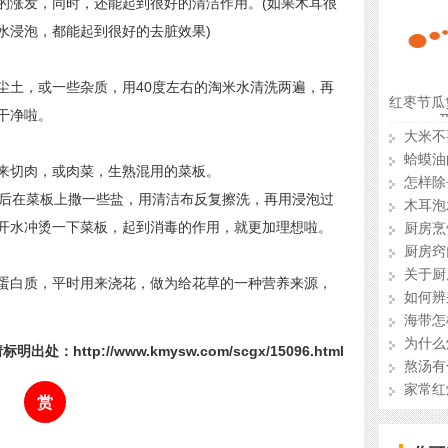
涨发，同时，还能起到很好的清洁作用。(如果木耳很
水浸泡，都能起到很好的去脏效果)
土，或一些杂质，用40度左右的淘米水清洗两遍，再
红枣节瓜
干净啦。
大米不
蛤蟆油
切肉，或肉菜，生熟混用的菜板。
怎样除
后在菜板上撒一些盐，用清洁布反复擦洗，再用浸泡过
木耳泡
开水冲烫一下菜板，起到消毒的作用，就更加理想啦。
厨房烹
厨房窍
关于厨
白质，平时用来浇花，做为给花草的一种营养来源，
如何辨
海带怎
为什么
明出处：http://www.kmysw.com/scgx/15096.html
熬汤有
家常红
赏