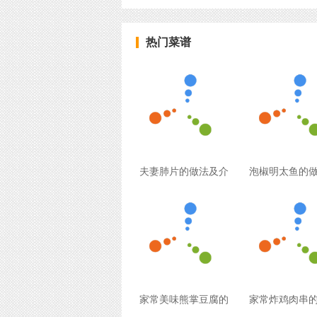
热门菜谱
夫妻肺片的做法及介
泡椒明太鱼的
家常美味熊掌豆腐的
家常炸鸡肉串