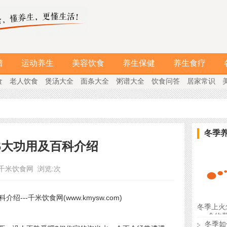
谱
运动养生
美容饮食
养生保健
养生食疗
食
老人饮食
煲汤大全
面条大全
粥谱大全
饮食问答
居家常识
冬季
6大功用及百科介绍
千米饮食网
浏览:
次
冬季上火
食物
冬季如