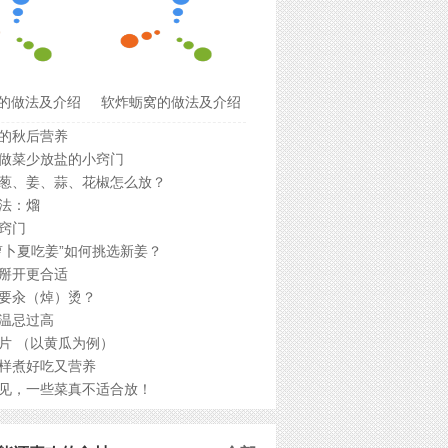
的做法及介绍
软炸蛎窝的做法及介绍
的秋后营养
做菜少放盐的小窍门
葱、姜、蒜、花椒怎么放？
法：熘
窍门
萝卜夏吃姜”如何挑选新姜？
掰开更合适
要汆（焯）烫？
温忌过高
片 （以黄瓜为例）
样煮好吃又营养
见，一些菜真不适合放！