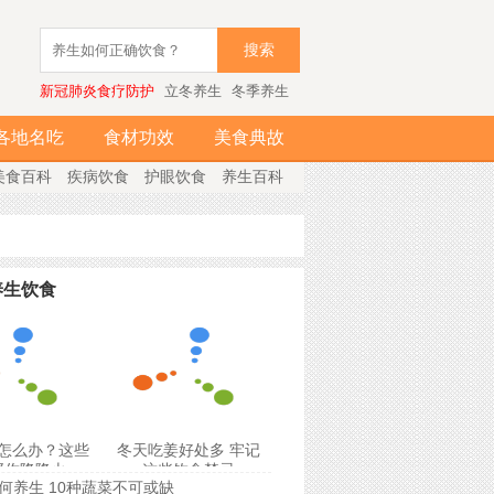
搜索
新冠肺炎食疗防护
立冬养生
冬季养生
各地名吃
食材功效
美食典故
美食百科
疾病饮食
护眼饮食
养生百科
养生饮食
怎么办？这些
冬天吃姜好处多 牢记
帮你降降火
这些饮食禁忌
何养生 10种蔬菜不可或缺