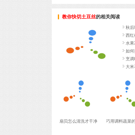
教你快切土豆丝
的相关阅读
秋后
西红
水果
如何
烹调
大米
扇贝怎么清洗才干净
巧用调料蔬菜