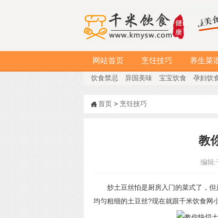
网站首页
烹饪技巧
养生菜
饮食禁忌
异国美味
宝宝饮食
孕妇饮
首页
>
烹饪技巧
教
编辑:
炒土豆丝怕是厨房入门的菜式了，但是
均匀粗细的土豆丝?现在就跟千米饮食网