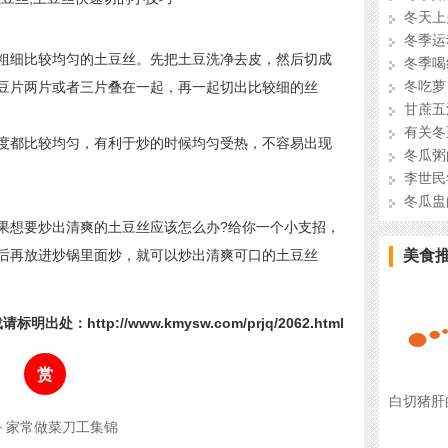
冬天上
冬季运
细比较均匀的土豆丝。先把土豆洗净去皮，然后切成
冬季喝
冬吃萝
豆片两片或者三片叠在一起，再一起切出比较细的丝
甘蔗五
有关冬
都比较均匀，有利于炒的时候均匀受热，不容易出现
冬瓜粥
李世民
冬瓜盅
想要炒出清爽的土豆丝应该怎么办?给你一个小支招，
后再放进炒锅里面炒，就可以炒出清爽可口的土豆丝
美食
请标明出处：http://www.kmysw.com/prjq/2062.html
赏
白切猪肝
家常做菜刀工集锦