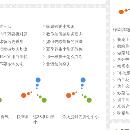
吃三瓜
家庭煮粥小常识
梅菜煀鸡
柿千万要挑对颜
教你如何鉴别劣质肉
餐桌上
冰镇后更香甜
如何去除带鱼的腥味
教给你
把辣椒炒肉炒出
夏季养生小常识教你
做菜时
时不宜用白酒代
用一根筷子怎么判断
烹饪技
不要多淘久泡
黄酒如何烧肉
摊蛋皮
“冬吃
西兰花
为什么
炒菜油
切半圆
米饭这
味精常
的香气
快来看，这35条厨房
鱼汤提鲜去腥七个小
小