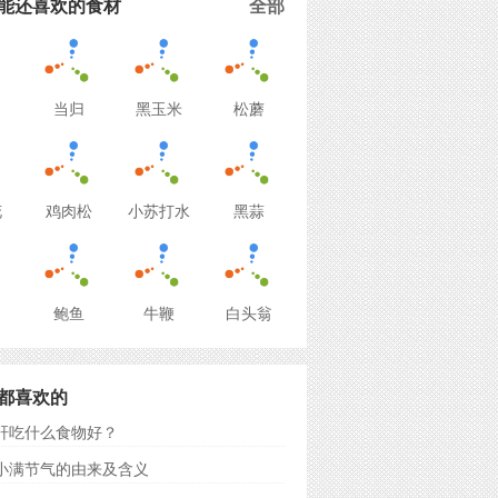
能还喜欢的食材
全部
当归
黑玉米
松蘑
花
鸡肉松
小苏打水
黑蒜
鲍鱼
牛鞭
白头翁
都喜欢的
肝吃什么食物好？
小满节气的由来及含义