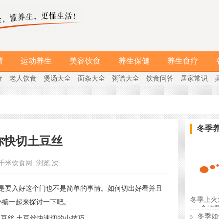
谱
运动养生
美容饮食
养生保健
养生食疗
食
老人饮食
煲汤大全
面条大全
粥谱大全
饮食问答
居家常识
冬季
你快切土豆丝
千米饮食网
浏览:
次
要入好这个门也不是简单的事情。如何切出好看并且
冬季上火
小编一起来探讨一下吧。
食物
冬季如