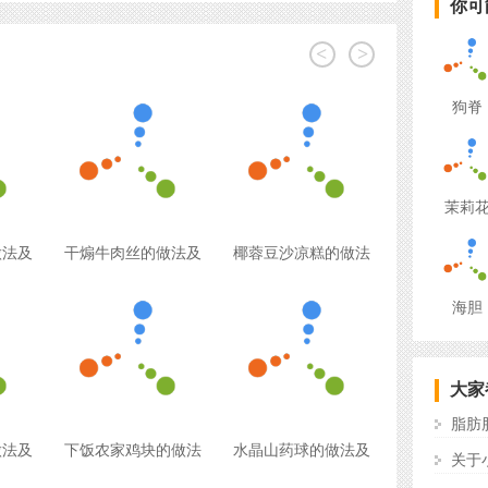
你可
<
>
狗脊
茉莉
做法及
干煽牛肉丝的做法及
椰蓉豆沙凉糕的做法
海胆
大家
脂肪
做法及
下饭农家鸡块的做法
水晶山药球的做法及
关于