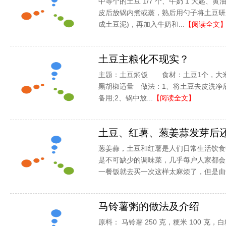
中等个的土豆 1/7 个、牛奶 1 大匙、黄
皮后放锅内煮或蒸，熟后用勺子将土豆研
成土豆泥)，再加入牛奶和...
【阅读全文
土豆主粮化不现实？
主题：土豆焖饭 食材：土豆1个，大米
黑胡椒适量 做法：1、将土豆去皮洗净
备用;2、锅中放...
【阅读全文】
土豆、红薯、葱姜蒜发芽后
葱姜蒜，土豆和红薯是人们日常生活饮食
是不可缺少的调味菜，几乎每户人家都会
一餐饭就去买一次这样太麻烦了，但是由于
马铃薯粥的做法及介绍
原料： 马铃薯 250 克，粳米 100 克