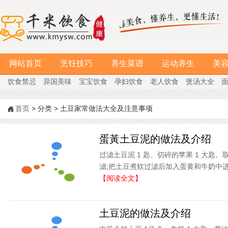
网站首页
烹饪技巧
养生菜谱
运动养生
美
饮食禁忌
异国美味
宝宝饮食
孕妇饮食
老人饮食
煲汤大全
首页
> 分类 > 土豆家常做法大全及注意事项
蛋黃土豆泥的做法及介绍
过滤土豆泥 1 匙、切碎的苹果 1 大匙。取
滤;把土豆煮软过滤后加入蛋黄和牛奶中进
【阅读全文】
土豆泥的做法及介绍