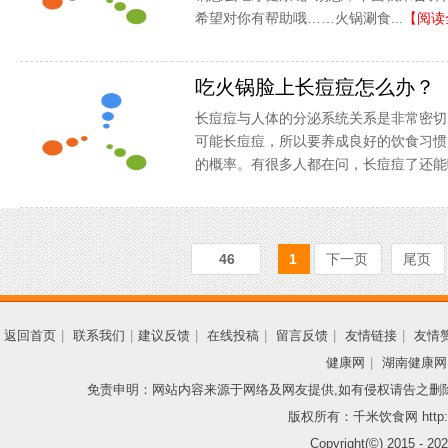
希望对你有帮助哦……火锅涮食...
【阅读
吃火锅脸上长痘痘怎么办？
长痘痘与人体的分泌系统关系是非常密切
可能长痘痘，所以要养成良好的饮食习惯
的概率。有很多人都在问，长痘痘了还能吃火
46
1
下一页
尾页
返回首页
|
联系我们
|
建议反馈
|
在线投稿
|
留言反馈
|
友情链接
|
友情
健康网
|
湖南健康网
免责申明：网站内容来源于网络及网友提供,如有侵权请告之删
版权所有：千米饮食网 http://
Copyright(©) 2015 -
202