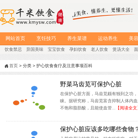
网站首页
烹饪技巧
养生菜谱
运动养生
美
饮食禁忌
异国美味
宝宝饮食
孕妇饮食
老人饮食
煲汤大全
首页
> 分类 > 护心饮食食疗及注意事项百科
野菜马齿苋可保护心脏
在保护心脏方面，马齿苋颇有独到之功，
睐。据研究称，马齿苋富含抑制人体内血
不饱和脂肪酸，且能使血管...
【阅读全文
保护心脏应该多吃哪些食物