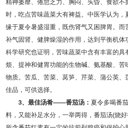
精神萎靡、倦怠乏力、胸闷、头昏、食欲不
时，吃点苦味蔬菜大有裨益。中医学认为，
缘于夏令暑盛湿重，既伤肾气又困脾胃。而
补气固肾、健脾燥湿的作用，达到平衡机体
科学研究也证明，苦味蔬菜中含有丰富的具
烦、提神和健胃功能的生物碱、氨基酸、苦
物质。苦瓜、苦菜、莴笋、芹菜、蒲公英、
佳品，可供选择。
3、最佳汤肴——番茄汤：
夏令多喝番
料，又能补足水分，一举两得，番茄汤(烧好
所含番茄红素有一定的抗前列腺癌和保护心