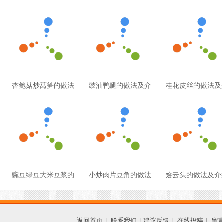
杏鲍菇炒莴笋的做法
豉油鸭腿的做法及介
桂花皮丝的做法及
豌豆绿豆大米豆浆的
小炒肉片豆角的做法
烩云头的做法及介
返回首页
|
联系我们
|
建议反馈
|
在线投稿
|
留