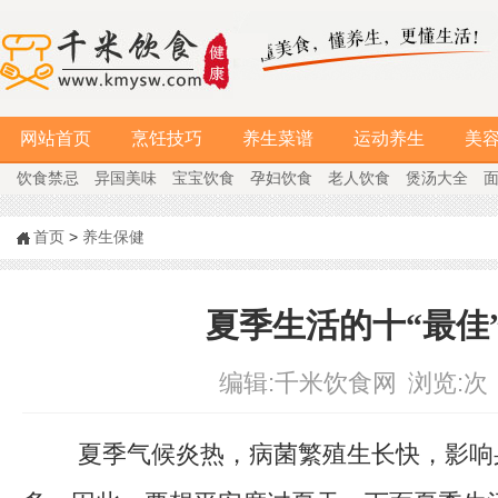
网站首页
烹饪技巧
养生菜谱
运动养生
美
饮食禁忌
异国美味
宝宝饮食
孕妇饮食
老人饮食
煲汤大全
首页
>
养生保健
夏季生活的十“最佳
编辑:
千米饮食网
浏览:
次
夏季气候炎热，病菌繁殖生长快，影响