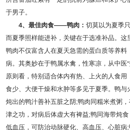
于男子。
4、最佳肉食——鸭肉：
切莫以为夏季
而夏季照样能进补，关键在于选准补品。这
鸭肉不仅富含人在夏天急需的蛋白质等养料
病。其奥妙在于鸭属水禽，性寒凉，从中医“
原则看，特别适合体内有热、上火的人食用
食少、大便干燥和水肿等多见于夏季。鸭与
炖出的鸭汁善补五脏之阴;鸭肉同糯米煮粥
津之功，对病后体虚大有裨益;鸭同海带炖
低血压，可防治动脉硬化、高血压、心脏病