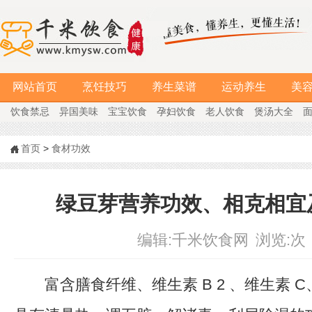
网站首页
烹饪技巧
养生菜谱
运动养生
美
饮食禁忌
异国美味
宝宝饮食
孕妇饮食
老人饮食
煲汤大全
首页
>
食材功效
绿豆芽营养功效、相克相宜
编辑:
千米饮食网
浏览:
次
富含膳食纤维、维生素 B 2 、维生素 