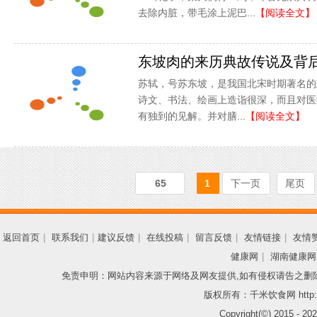
去除内脏，带毛涂上泥巴...
【阅读全文】
东坡肉的来历典故传说及背
苏轼，号苏东坡，是我国北宋时期著名的
诗文、书法、绘画上造诣很深，而且对医
有独到的见解。并对膳...
【阅读全文】
65
1
下一页
尾页
返回首页
|
联系我们
|
建议反馈
|
在线投稿
|
留言反馈
|
友情链接
|
友情
健康网
|
湖南健康网
免责申明：网站内容来源于网络及网友提供,如有侵权请告之删
版权所有：千米饮食网 http://
Copyright(©) 2015 -
202