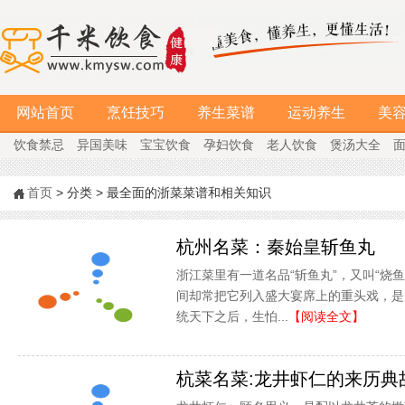
网站首页
烹饪技巧
养生菜谱
运动养生
美
饮食禁忌
异国美味
宝宝饮食
孕妇饮食
老人饮食
煲汤大全
首页
> 分类 > 最全面的浙菜菜谱和相关知识
杭州名菜：秦始皇斩鱼丸
浙江菜里有一道名品“斩鱼丸”，又叫“烧
间却常把它列入盛大宴席上的重头戏，是
统天下之后，生怕...
【阅读全文】
杭菜名菜:龙井虾仁的来历典