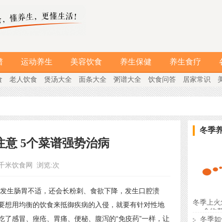
谱
运动养生
美容饮食
养生保健
养生食疗
食
老人饮食
煲汤大全
面条大全
粥谱大全
饮食问答
居家常识
冬季
意 5个菜谱强势治病
千米饮食网
浏览:
次
生肠胃不适，还会长粉刺、食欲下降，发生口腔溃
冬季上火
要想用均衡的饮食来抵御疾病的入侵，就要有针对性地
食物
吃了感冒、痤疮、胃痛、便秘、腹泻的“免疫药”一样，让
冬季如