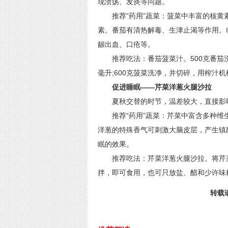
现溃疡、发炎等问题。
推荐“药用”蔬菜：菠菜中丰富的核黄
素。番茄有清热解毒、生津止渴等作用。
龈出血、口疮等。
推荐吃法：番茄菠菜汁。500克番茄洗
毫升;600克菠菜洗净，并切碎，用榨汁机
促进睡眠——芹菜洋葱火腿沙拉
夏秋交替的时节，温差较大，直接影响
推荐“药用”蔬菜：芹菜中富含多种维
洋葱的特殊香气可刺激大脑皮层，产生镇
眠的效果。
推荐吃法：芹菜洋葱火腿沙拉。将芹菜
拌，即可食用，也可只放盐、醋和少许味
转载请标