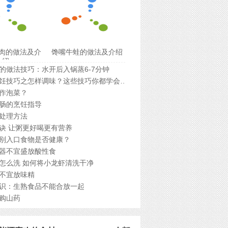
肉的做法及介
馋嘴牛蛙的做法及介绍
绍
的做法技巧：水开后入锅蒸6-7分钟
厨房烹饪技巧之怎样调味？这些技巧你都学会了嘛？
作泡菜？
肠的烹饪指导
处理方法
诀 让粥更好喝更有营养
别入口食物是否健康？
器不宜盛放酸性食
怎么洗 如何将小龙虾清洗干净
不宜放味精
识：生熟食品不能合放一起
购山药