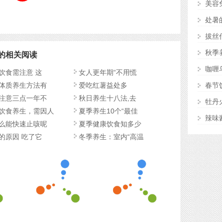
美容
处暑
拔丝
秋季
的相关阅读
咖喱
饮食需注意 这
女人更年期“不用慌
体质养生方法有
爱吃红薯益处多
春节
注意三点一年不
秋日养生十八法,去
牡丹
饮食养生，需因人
夏季养生10个“最佳
辣味
么能快速止咳呢
夏季健康饮食知多少
的原因 吃了它
冬季养生：室内“高温