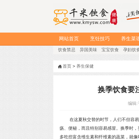
网站首页
烹饪技巧
养生菜
饮食禁忌
异国美味
宝宝饮食
孕妇饮
首页
>
养生保健
换季饮食要注
编辑:
在这夏秋交替的时节，人们不但容易发
疡、便秘，而且特别容易感冒。换季时，
多吃些富含维生素和纤维素的蔬菜，就像