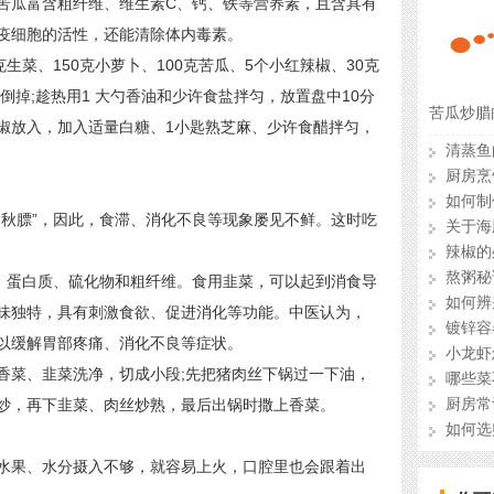
苦瓜富含粗纤维、维生素C、钙、铁等营养素，且含具有
疫细胞的活性，还能清除体内毒素。
菜、150克小萝卜、100克苦瓜、5个小红辣椒、30克
倒掉;趁热用1 大勺香油和少许食盐拌匀，放置盘中10分
苦瓜炒腊
椒放入，加入适量白糖、1小匙熟芝麻、少许食醋拌匀，
清蒸鱼
如何制
秋膘”，因此，食滞、消化不良等现象屡见不鲜。这时吃
关于海
辣椒的
熬粥秘
、蛋白质、硫化物和粗纤维。食用韭菜，可以起到消食导
如何辨
味独特，具有刺激食欲、促进消化等功能。中医认为，
镀锌容
以缓解胃部疼痛、消化不良等症状。
小龙虾
菜、韭菜洗净，切成小段;先把猪肉丝下锅过一下油，
哪些菜
厨房常
炒，再下韭菜、肉丝炒熟，最后出锅时撒上香菜。
如何选
果、水分摄入不够，就容易上火，口腔里也会跟着出