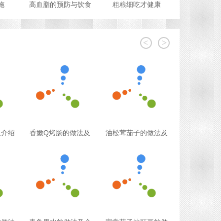
施
高血脂的预防与饮食
粗粮细吃才健康
<
>
及介绍
香嫩Q烤肠的做法及
油松茸茄子的做法及