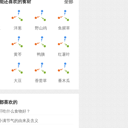
能还喜欢的食材
全部
浆
洋葱
野山鸡
鱼腥草
黄芩
鸭胰
红薯叶
大豆
香薷草
番木瓜
都喜欢的
肝吃什么食物好？
小满节气的由来及含义