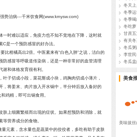
冬天上
冬季运
冬季喝
冬吃萝
甘蔗五
一时难以适应，免疫力也不知不觉地在下降，这时就
有关冬
素C是一个预防感冒的好办法。
冬瓜粥
要比柑橘高出2倍。中医素来有“白色入肺”之说，洁白的
李世民
预防感冒等呼吸道传染病，还是一种非常好的血管清理
冬瓜盅
代谢和体格发育很有利。
叶子切成小段，菜花掰成小块，鸡胸肉切成小薄片，
美食
开，将姜末、肉片放入开水锅中，半分钟后放入备好的
盐和鸡精，即可出锅食用。
肤上细菌繁殖而出现的症状。如果想预防和消除，就
素等营养成分的食物。
美味拔丝
微量元素，含水量也是蔬菜中的佼佼者，多吃有助于皮肤