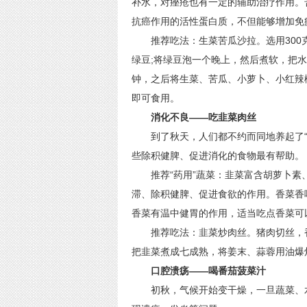
补水，对痤疮也有一定的辅助治疗作用。
抗癌作用的活性蛋白质，不但能够增加免
推荐吃法：生菜苦瓜沙拉。选用300克生
绿豆;将绿豆泡一个晚上，然后煮软，把水
钟，之后将生菜、苦瓜、小萝卜、小红辣
即可食用。
消化不良——吃韭菜肉丝
到了秋天，人们都不约而同地养起了“
些除积健脾、促进消化的食物最有帮助。
推荐“药用”蔬菜：韭菜富含胡萝卜素
滞、除积健脾、促进食欲的作用。香菜香
香菜有温中健胃的作用，适当吃点香菜可
推荐吃法：韭菜炒肉丝。猪肉切丝，香
把韭菜煮成七成熟，将姜末、蒜蓉用油爆
口腔溃疡——喝番茄菠菜汁
初秋，气候开始变干燥，一旦蔬菜、水