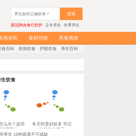
搜索
新冠肺炎食疗防护
立冬养生
冬季养生
各地名吃
食材功效
美食典故
美食百科
疾病饮食
护眼饮食
养生百科
养生饮食
怎么办？这些
冬天吃姜好处多 牢记
帮你降降火
这些饮食禁忌
何养生 10种蔬菜不可或缺