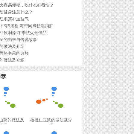
火容易便秘，吃什么好得快？
动健身注意什么？
红枣茶补血益气
卜有5搭档 海带同煮祛湿消肿
汁饮润燥 冬季祛火最佳品
至的由来与传说故事
的做法及介绍
尝热冬果的典故
的做法及介绍
推荐
山药的做法及
核桃仁豆浆的做法及介
介绍
绍