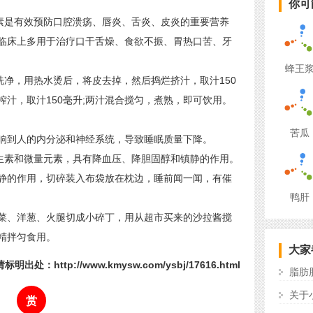
你可
素是有效预防口腔溃疡、唇炎、舌炎、皮炎的重要营养
临床上多用于治疗口干舌燥、食欲不振、胃热口苦、牙
蜂王
净，用热水烫后，将皮去掉，然后捣烂挤汁，取汁150
榨汁，取汁150毫升;两汁混合搅匀，煮熟，即可饮用。
苦瓜
到人的内分泌和神经系统，导致睡眠质量下降。
生素和微量元素，具有降血压、降胆固醇和镇静的作用。
静的作用，切碎装入布袋放在枕边，睡前闻一闻，有催
鸭肝
、洋葱、火腿切成小碎丁，用从超市买来的沙拉酱搅
精拌匀食用。
大家
明出处：http://www.kmysw.com/ysbj/17616.html
脂肪
关于
赏