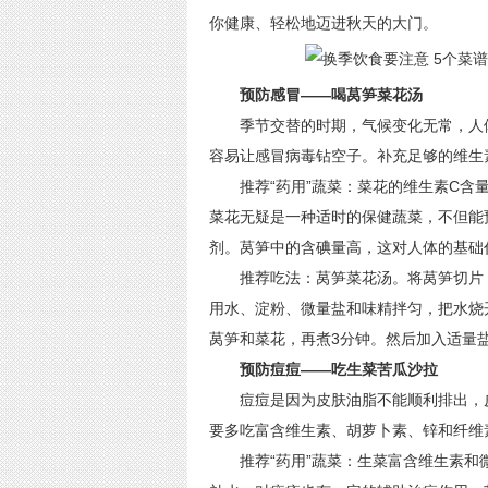
你健康、轻松地迈进秋天的大门。
预防感冒——喝莴笋菜花汤
季节交替的时期，气候变化无常，人体
容易让感冒病毒钻空子。补充足够的维生
推荐“药用”蔬菜：菜花的维生素C含量
菜花无疑是一种适时的保健蔬菜，不但能
剂。莴笋中的含碘量高，这对人体的基础
推荐吃法：莴笋菜花汤。将莴笋切片，
用水、淀粉、微量盐和味精拌匀，把水烧
莴笋和菜花，再煮3分钟。然后加入适量
预防痘痘——吃生菜苦瓜沙拉
痘痘是因为皮肤油脂不能顺利排出，皮
要多吃富含维生素、胡萝卜素、锌和纤维
推荐“药用”蔬菜：生菜富含维生素和