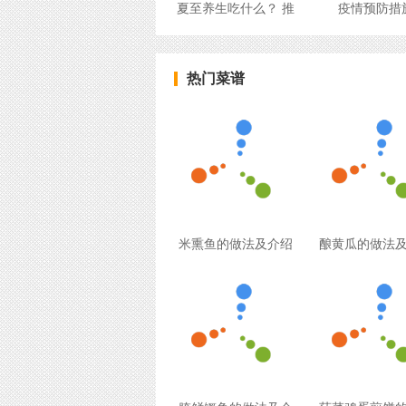
夏至养生吃什么？ 推
疫情预防措
热门菜谱
米熏鱼的做法及介绍
酿黄瓜的做法