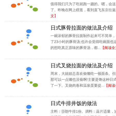
值得我们只为了吃就跑一趟的。嗯，会这
了。昨晚在网上瞎逛，看到直飞东京往返机
文】
日式豚骨拉面的做法及介绍
一碗浓郁的豚骨拉面制作起来可不简单，
了23小时的豚骨汤;也许会觉得吃碗面也
的想吃真正原味的豚骨汤，都...
【阅读全
日式叉烧拉面的做法及介绍
周末，大姐姐总喜欢偷懒吃一顿面条。但
那可以一点懒也没偷啊!主要是馋这种日
了一下。叉烧肉卷和温泉蛋要提...
【阅读
日式牛排井饭的做法
主料：莎朗牛排1份。调料：蒜片适量，