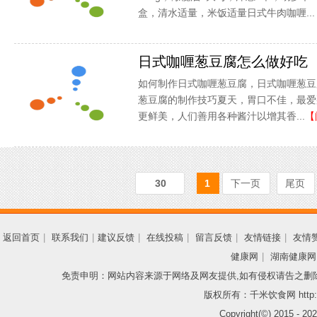
盒，清水适量，米饭适量日式牛肉咖喱...
日式咖喱葱豆腐怎么做好吃
如何制作日式咖喱葱豆腐，日式咖喱葱豆
葱豆腐的制作技巧夏天，胃口不佳，最爱
更鲜美，人们善用各种酱汁以增其香...
【
30
1
下一页
尾页
返回首页
|
联系我们
|
建议反馈
|
在线投稿
|
留言反馈
|
友情链接
|
友情
健康网
|
湖南健康网
免责申明：网站内容来源于网络及网友提供,如有侵权请告之删
版权所有：千米饮食网 http://
Copyright(©) 2015 -
202