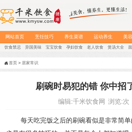
网站首页
烹饪技巧
养生菜谱
运动养生
美
饮食禁忌
异国美味
宝宝饮食
孕妇饮食
老人饮食
煲汤大全
首页
>
居家常识
刷碗时易犯的错 你中招
编辑:
千米饮食网
浏览:
次
每天吃完饭之后的刷碗看似是非常简单