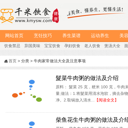
网站首页
烹饪技巧
养生菜谱
运动养生
美
饮食禁忌
异国美味
宝宝饮食
孕妇饮食
老人饮食
煲汤大全
首页
> 分类 > 牛肉家常做法大全及注意事项
髮菜牛肉粥的做法及介绍
原料： 髮菜 25 克，粳米 100 克，
量;做法：1.将髮菜用清水泡软，摘去杂
净。2.取锅放入清水...
【阅读全文】
柴鱼花生牛肉粥的做法及介