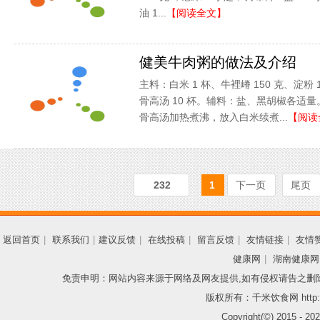
油 1...
【阅读全文】
健美牛肉粥的做法及介绍
主料：白米 1 杯、牛裡嵴 150 克、淀粉 
骨高汤 10 杯。辅料：盐、黑胡椒各适
骨高汤加热煮沸，放入白米续煮...
【阅读
232
1
下一页
尾页
返回首页
|
联系我们
|
建议反馈
|
在线投稿
|
留言反馈
|
友情链接
|
友情
健康网
|
湖南健康网
免责申明：网站内容来源于网络及网友提供,如有侵权请告之删
版权所有：千米饮食网 http://
Copyright(©) 2015 -
202