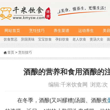
网站首页
烹饪技巧
养生菜谱
运动养生
美
饮食禁忌
异国美味
宝宝饮食
孕妇饮食
老人饮食
煲汤大全
首页
>
烹饪技巧
酒酿的营养和食用酒酿的
编辑:
千米饮食网
浏览:
次
在冬季，酒酿(又叫醪糟)汤圆、酒酿煮