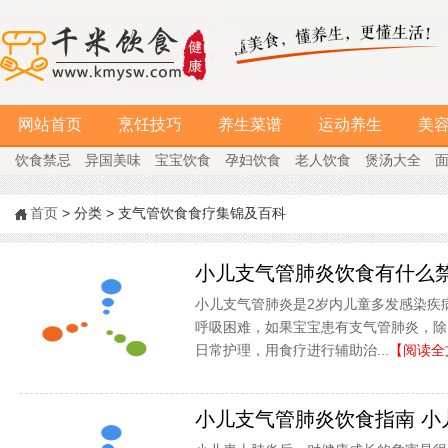
网站首页
烹饪技巧
养生菜谱
运动养生
美
饮食禁忌
异国美味
宝宝饮食
孕妇饮食
老人饮食
煲汤大全
首页
> 分类 > 支气管饮食食疗集锦及百科
小儿支气管肺炎饮食有什么
小儿支气管肺炎是2岁内儿童多发感染疾
呼吸困难，如果宝宝患有支气管肺炎，除
日常护理，用食疗进行辅助治...
【阅读全
小儿支气管肺炎饮食指南 小