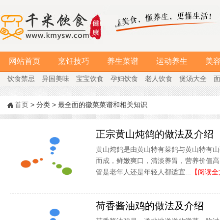
网站首页
烹饪技巧
养生菜谱
运动养生
美
饮食禁忌
异国美味
宝宝饮食
孕妇饮食
老人饮食
煲汤大全
首页
> 分类 > 最全面的徽菜菜谱和相关知识
正宗黄山炖鸽的做法及介绍
黄山炖鸽是由黄山特有菜鸽与黄山特有山
而成，鲜嫩爽口，清淡养胃，营养价值高
管是老年人还是年轻人都适宜...
【阅读全
荷香酱油鸡的做法及介绍