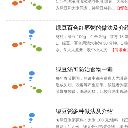
1.百合洗净用清水浸泡备用;绿豆、大米
入绿豆和大米同煮，待绿豆将熟...
【阅读
绿豆百合红枣粥的做法及介
材料：绿豆 100g、百合 20g、红枣 1
1、绿豆、百合用清水各泡 30 分钟、1 晚
水。3 大火煮开，改中小火煲...
【阅读全
绿豆汤可防治食物中毒
每年春节期间，急诊中都有很多人尤其是
造成失明、毁容等严重后果，较轻者为震
节聚餐较多，喝酒凶猛，比较容易出现酒精
绿豆粥多种做法及介绍
★绿豆米粥原料：大米 100 克;辅料：绿豆
做法：1.大米、绿豆分别拣去杂物，淘洗