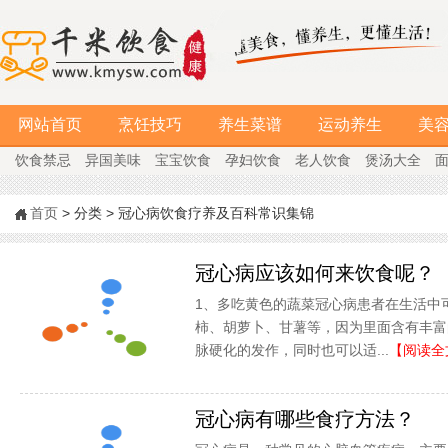
网站首页
烹饪技巧
养生菜谱
运动养生
美
饮食禁忌
异国美味
宝宝饮食
孕妇饮食
老人饮食
煲汤大全
首页
> 分类 > 冠心病饮食疗养及百科常识集锦
冠心病应该如何来饮食呢？
1、多吃黄色的蔬菜冠心病患者在生活中
柿、胡萝卜、甘薯等，因为里面含有丰富
脉硬化的发作，同时也可以适...
【阅读全
冠心病有哪些食疗方法？